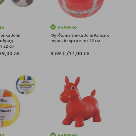
НО
НАЛИЧНО
топка John
Футболна топка John Класик
Хибрид
перла Асортимент 22 см
т 22 см
39,00 лв.
8,69 €
/
17,00 лв.
оличка
Добави в количка
НО
НАЛИЧНО