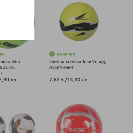
НО
НАЛИЧНО
топка John
Футболна топка John Уърлд,
n 22 см,
Асортимент
нт
7,90 лв.
7,62 €
/
14,90 лв.
оличка
Добави в количка