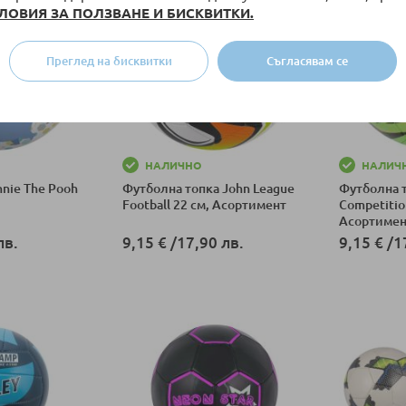
ЛОВИЯ ЗА ПОЛЗВАНЕ И БИСКВИТКИ.
Преглед на бисквитки
Съгласявам се
НАЛИЧНО
НАЛИЧ
nie The Pooh
Футболна топка John League
Футболна 
Football 22 см, Асортимент
Competitio
Асортиме
лв.
9,15 €
/
17,90 лв.
9,15 €
/
1
ка
Добави в количка
Добави в к