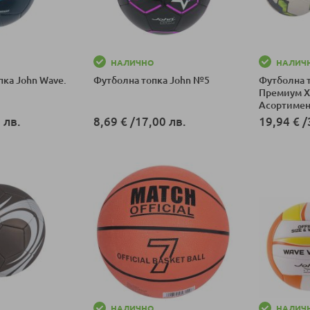
НАЛИЧНО
НАЛИЧ
ка John Wave.
Футболна топка John №5
Футболна 
Премиум 
Асортимен
 лв.
8,69 €
/
17,00 лв.
19,94 €
/
ка
Добави в количка
Добави в к
НАЛИЧНО
НАЛИЧ