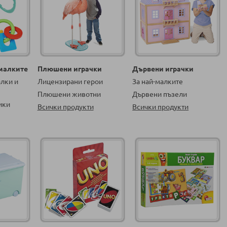
-малките
Плюшени играчки
Дървени играчки
алки и
Лицензирани герои
За най-малките
Плюшени животни
Дървени пъзели
ики
Всички продукти
Всички продукти