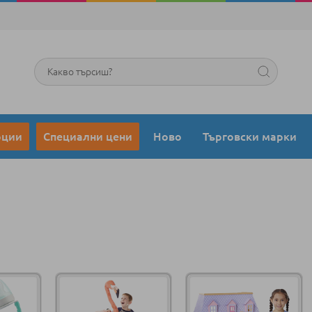
Търсене
оции
Специални цени
Ново
Търговски марки