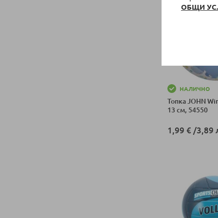
ОБЩИ УС
НАЛИЧНО
Топка JOHN Win
13 см, 54550
1,99 €
/
3,89 
Добави в колич