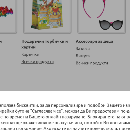
н
Подаръчни торбички и
Аксесоари за деца
хартии
За коса
Картички
Бижута
Всички продукти
Всички продукти
на страница
Сортирай по
използва бисквитки, за да персонализира и подобри Вашето из
бирайки бутона “Съгласявам се”, можем да Ви предоставим по-
е по време на Вашето онлайн пазаруване. Блокирането на оп
сквитки ще окаже влияние върху начина, по който Ви доставям
Ново
Ново
зирано съдържание. Ако искате да научите повече, моля, проч