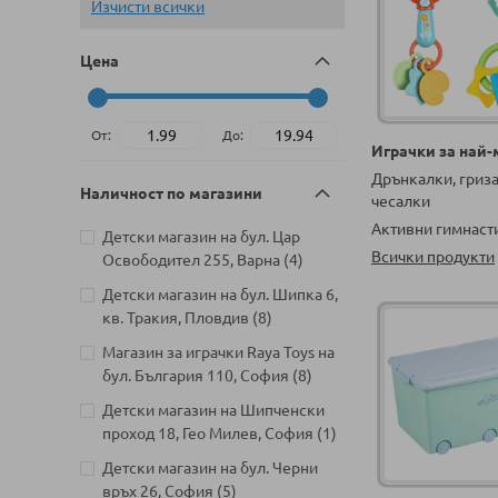
Изчисти всички
Цена
От:
До:
Играчки за най
Дрънкалки, гриз
Наличност по магазини
чесалки
Активни гимнаст
Детски магазин на бул. Цар
Всички продукти
артикули
Освободител 255, Варна
4
Детски магазин на бул. Шипка 6,
артикули
кв. Тракия, Пловдив
8
Магазин за играчки Raya Toys на
артикули
бул. България 110, София
8
Детски магазин на Шипченски
артикул
проход 18, Гео Милев, София
1
Детски магазин на бул. Черни
артикули
връх 26, София
5