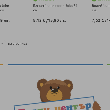
 John
Баскетболна топка John 24
Волейболн
 см
см.
см.
9 лв.
8,13 €
/
15,90 лв.
7,62 €
/
1
ка
Добави в количка
Добави в к
на страница