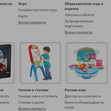
ение на
Игри
Образователни игри и
играчки
Семейни настолни игри
Лаптопи и таблети
Карти
За предучилищна
Всички продукти
подготовка
Всички продукти
ки
Чинове и стативи
Ролеви игри
алките
Чинове, маси и столчета
Докторски комплекти
ъзели
Стативи и дъски
Кухни и обзавеждане за
кухня
Всички продукти