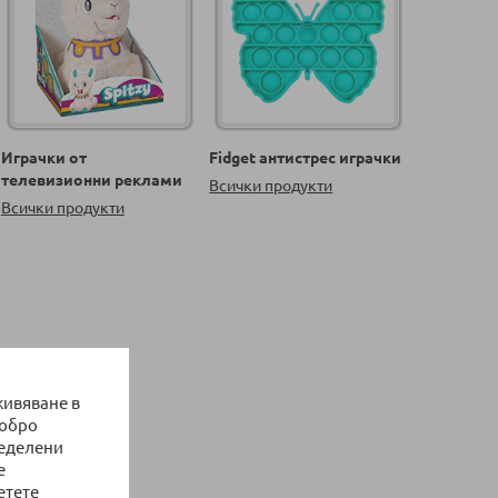
Играчки от
Fidget антистрес играчки
телевизионни реклами
Всички продукти
Всички продукти
живяване в
добро
ределени
е
етете