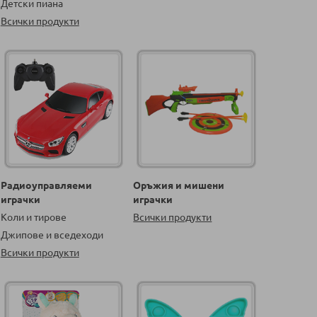
Детски пиана
Всички продукти
Радиоуправляеми
Оръжия и мишени
играчки
играчки
Коли и тирове
Всички продукти
Джипове и вседеходи
Всички продукти