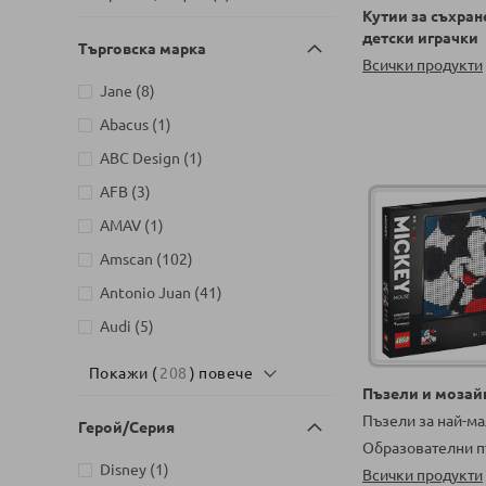
Кутии за съхран
Детски магазин на ул.
детски играчки
Търговска марка
Йерусалим, бл. 47В, жк. Младост
Всички продукти
артикули
1
5
артикули
Jane
8
Детски магазин на ул.
артикул
Abacus
1
Митрополит Андрей №31,
артикули
Търговище
2
артикул
ABC Design
1
артикули
AFB
3
артикул
AMAV
1
артикули
Amscan
102
артикули
Antonio Juan
41
артикули
Audi
5
артикули
Aurora
2
Покажи (
208
) повече
артикули
Пъзели и мозай
Azaria
54
Пъзели за най-м
артикули
Герой/Серия
Baby`s Only
9
Образователни п
артикули
Babyhome
2
артикул
Disney
1
Всички продукти