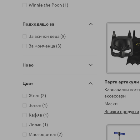
артикули
BabyOno
145
артикул
Winnie the Pooh
1
артикул
Bandai
1
артикул
Bauer
1
Подходящо за
артикул
BAYRAKTA
1
артикули
За всички деца
9
артикули
Bburago
34
артикули
За момченца
3
артикул
Bebetto
1
артикули
BEPPE
78
Ново
артикули
Bestway
18
артикули
Bimbidreams
6
Парти артикули
Цвят
артикул
Black Sea Puzzles
1
Карнавални кост
артикули
Жълт
2
аксесоари
артикул
BMW
1
Маски
артикул
Зелен
1
артикул
Brand Comfort Aid
1
Всички продукти
артикул
Кафяв
1
артикули
BRICK
12
артикул
Лилав
1
артикули
Brio
18
артикули
Многоцветен
2
артикул
Bubble Pops
1