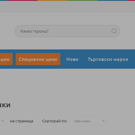
Търсене
оции
Специални цени
Ново
Търговски марки
чки
на страница
Сортирай по