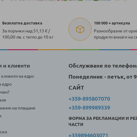
Безплатна доставка
100 000 + артикула
За поръчки над 51,13 € /
Разнообразие от ори
100,00 лв. с тегло до 10 кг
продукти винаги на с
и и клиенти
Обслужване по телефон
Понеделник - петък, от 9-
а клиенти на едро
а едро
САЙТ
ъчам?
+359-895807070
вия
+359-899989539
 начин на плащане
я
ФОРМА ЗА РЕКЛАМАЦИИ И РЕ
ЧАСТИ
оски
+359894603071