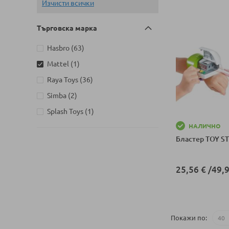
Изчисти всички
Търговска марка
артикули
Hasbro
63
артикул
Mattel
1
артикули
Raya Toys
36
артикули
Simba
2
артикул
Splash Toys
1
НАЛИЧНО
Бластер TOY ST
25,56 €
/
49,9
Добави в колич
Покажи по