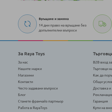
Връщане и замяна
14 дни право на връщане без
допълнителни въпроси
За Raya Toys
Търговц
За нас
B2B вход з
Нашите марки
Търговци н
Магазини
Как да пор
Контакти
Общи усло
Често задавани въпроси
Доставка и
Блог
Рекламаци
Станете франчайз партньор
Гаранция
Работа в RayaToys
Купи на вн