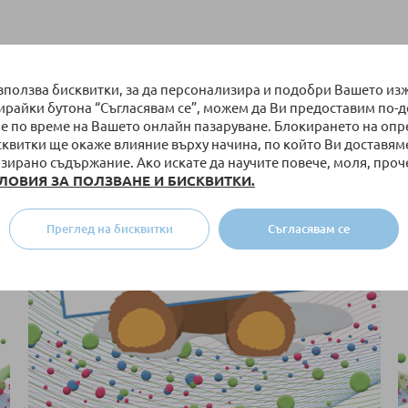
използва бисквитки, за да персонализира и подобри Вашето из
бирайки бутона “Съгласявам се”, можем да Ви предоставим по-
е по време на Вашето онлайн пазаруване. Блокирането на оп
сквитки ще окаже влияние върху начина, по който Ви доставям
зирано съдържание. Ако искате да научите повече, моля, проч
ЛОВИЯ ЗА ПОЛЗВАНЕ И БИСКВИТКИ.
Преглед на бисквитки
Съгласявам се