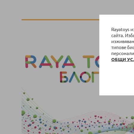
Rayatoys 
сайта. Из
изживяван
типове би
персонали
ОБЩИ УС