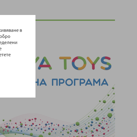
живяване в
добро
ределени
е
етете