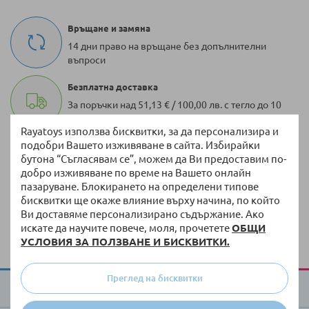
Връщане и замяна
14 дни право на връщане без допълнителни
въпроси
Безплатна доставка
За поръчки над 51,13 € / 100,00 лв. с тегло до 10
кг
Rayatoys използва бисквитки, за да персонализира и
подобри Вашето изживяване в сайта. Избирайки
100 000 + артикула
бутона “Съгласявам се”, можем да Ви предоставим по-
Разнообразие от оригинални продукти винаги
добро изживяване по време на Вашето онлайн
на склад
пазаруване. Блокирането на определени типове
бисквитки ще окаже влияние върху начина, по който
Бърза доставка
Ви доставяме персонализирано съдържание. Ако
Доставка до 3 работни дни на налична стока
искате да научите повече, моля, прочетете
ОБЩИ
УСЛОВИЯ ЗА ПОЛЗВАНЕ И БИСКВИТКИ.
Преглед на бисквитки
За Raya Toys