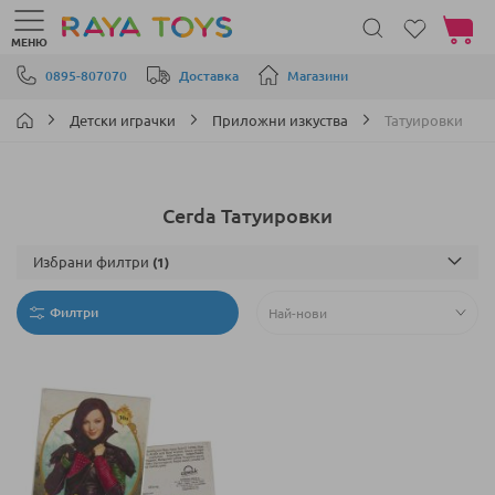
Моята 
МЕНЮ
Прескачане към съдържанието
0895-807070
Доставка
Магазини
Детски играчки
Приложни изкуства
Татуировки
Cerda Татуировки
Избрани филтри
Филтри