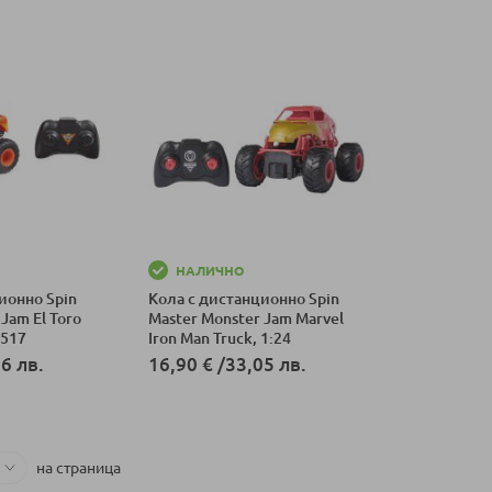
НАЛИЧНО
ионно Spin
Кола с дистанционно Spin
Jam El Toro
Master Monster Jam Marvel
0517
Iron Man Truck, 1:24
6 лв.
16,90 €
/
33,05 лв.
ка
Добави в количка
на страница