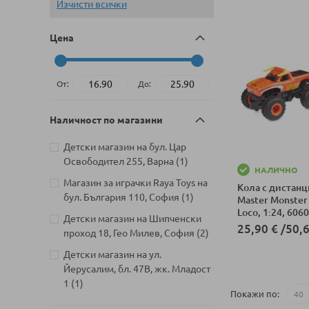
Изчисти всички
Цена
От:
До:
Наличност по магазини
Детски магазин на бул. Цар
артикул
Освободител 255, Варна
1
НАЛИЧНО
Магазин за играчки Raya Toys на
Кола с дистанц
артикул
бул. България 110, София
1
Master Monster 
Loco, 1:24, 606
Детски магазин на Шипченски
25,90 €
/
50,6
артикули
проход 18, Гео Милев, София
2
Детски магазин на ул.
Добави в колич
Йерусалим, бл. 47В, жк. Младост
артикул
1
1
Покажи по