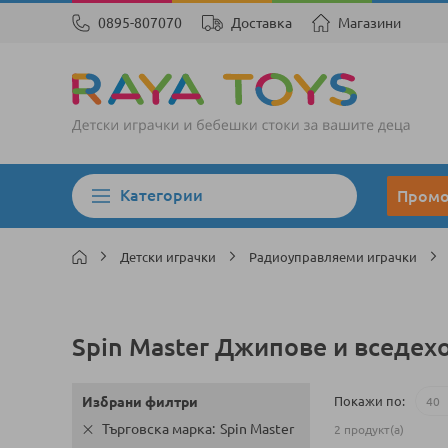
0895-807070
Доставка
Магазини
Категории
Пром
Детски играчки
Радиоуправляеми играчки
Spin Master Джипове и вседех
Покажи по
Избрани филтри
Търговска марка
Spin Master
2
продукт(а)