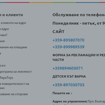
и и клиенти
Обслужване по телефон
Понеделник - петък, от 9-
а клиенти на едро
а едро
САЙТ
ъчам?
+359-895807070
вия
+359-899989539
 начин на плащане
я
ФОРМА ЗА РЕКЛАМАЦИИ И РЕ
ЧАСТИ
оски
+359894603071
програма за лоялност
ДЕТСКИ КЪТ ВАРНА
 RayaToys
а поверителност на
+359-897030703
нни
Пишете ни
>
аване на спорове
Адрес на управление:
бул. Българ