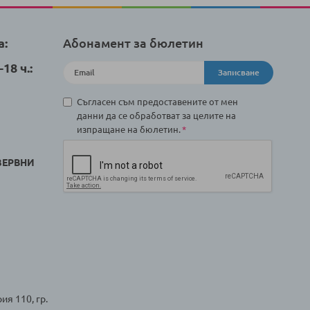
а:
Абонамент за бюлетин
18 ч.:
Записване
Съгласен съм предоставените от мен
данни да се обработват за целите на
изпращане на бюлетин.
ЗЕРВНИ
ия 110, гр.