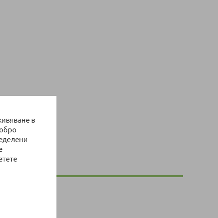
живяване в
добро
ределени
е
етете