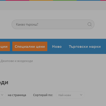
Търсене
оции
Специални цени
Ново
Търговски марки
Джипове и вседеходи
оди
на страница
Сортирай по