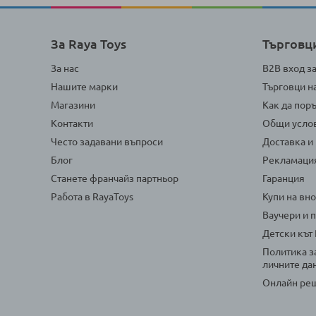
За Raya Toys
Търговц
За нас
B2B вход з
Нашите марки
Търговци н
Магазини
Как да пор
Контакти
Общи усло
Често задавани въпроси
Доставка и
Блог
Рекламаци
Станете франчайз партньор
Гаранция
Работа в RayaToys
Купи на вн
Ваучери и 
Детски кът
Политика з
личните да
Онлайн реш