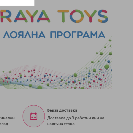
Бърза доставка
гинални
Доставка до 3 работни дни на
клад
налична стока