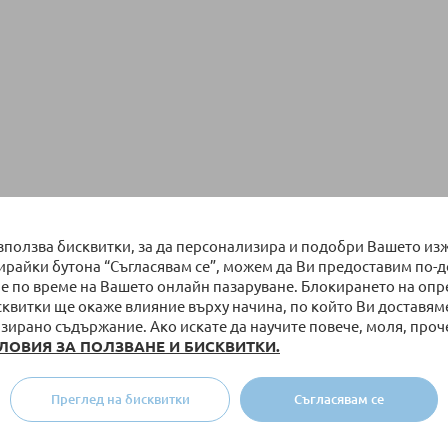
използва бисквитки, за да персонализира и подобри Вашето из
бирайки бутона “Съгласявам се”, можем да Ви предоставим по-
е по време на Вашето онлайн пазаруване. Блокирането на оп
сквитки ще окаже влияние върху начина, по който Ви доставям
зирано съдържание. Ако искате да научите повече, моля, проч
ЛОВИЯ ЗА ПОЛЗВАНЕ И БИСКВИТКИ.
Преглед на бисквитки
Съгласявам се