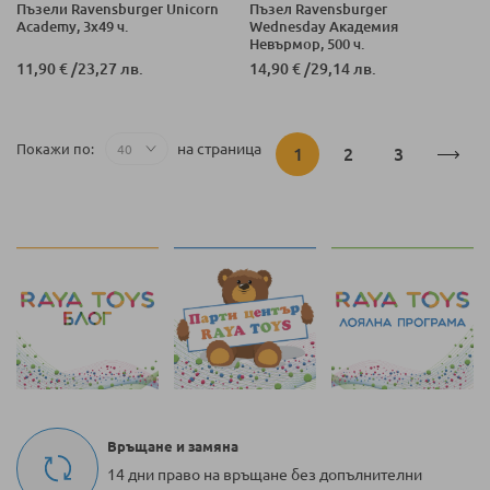
Пъзели Ravensburger Unicorn
Пъзел Ravensburger
Academy, 3x49 ч.
Wednesday Академия
Невърмор, 500 ч.
11,90 €
/
23,27 лв.
14,90 €
/
29,14 лв.
Страница
на страница
Покажи по
В
Страница
Страница
1
2
3
момента
четете
страница
Връщане и замяна
14 дни право на връщане без допълнителни