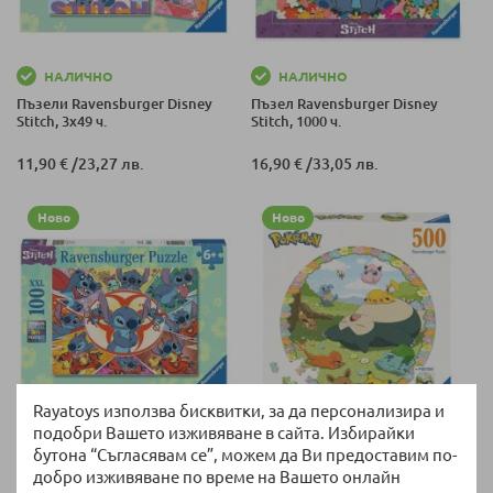
НАЛИЧНО
НАЛИЧНО
Пъзели Ravensburger Disney
Пъзел Ravensburger Disney
Stitch, 3х49 ч.
Stitch, 1000 ч.
11,90 €
/
23,27 лв.
16,90 €
/
33,05 лв.
Ново
Ново
Rayatoys използва бисквитки, за да персонализира и
подобри Вашето изживяване в сайта. Избирайки
НАЛИЧНО
НАЛИЧНО
бутона “Съгласявам се”, можем да Ви предоставим по-
Пъзел Ravensburger Disney
Пъзел Ravensburger Pokemon,
добро изживяване по време на Вашето онлайн
Stitch XXL, 100 ч.
500 ч.