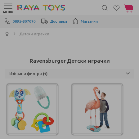
Моята 
МЕНЮ
Прескачане към съдържанието
0895-807070
Доставка
Магазини
Детски играчки
Ravensburger Детски играчки
Избрани филтри