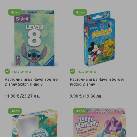
Ново
Ново
НАЛИЧНО
НАЛИЧНО
Настолна игра Ravensburger
Настолна игра Ravensburger
Disney Stitch Ниво 8
Pictoo Disney
11,90 €
/
23,27 лв.
9,90 €
/
19,36 лв.
Ново
Ново