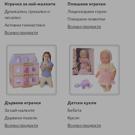
Играчки за най-малките
Плюшени играчки
Дрънкалки, гризалки и
Лицензирани герои
чесалки
Плюшени животни
Активни гимнастики
Всички продукти
Всички продукти
Дървени играчки
Детски кукли
За най-малките
Бебета
Дървени пъзели
Кукли
Всички продукти
Всички продукти