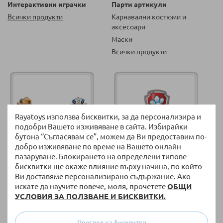
Интерактивни играчки
Парти артикули
Всички продукти
Карнавални костюми и
аксесоари
Маски
Всички продукти
Rayatoys използва бисквитки, за да персонализира и
подобри Вашето изживяване в сайта. Избирайки
бутона “Съгласявам се”, можем да Ви предоставим по-
добро изживяване по време на Вашето онлайн
пазаруване. Блокирането на определени типове
бисквитки ще окаже влияние върху начина, по който
Превозни средства
Фигури, герои и животни
Ви доставяме персонализирано съдържание. Ако
Коли и мотори
Лицензирани фигури
искате да научите повече, моля, прочетете
ОБЩИ
Паркинги за детски колички
Играчки животни
УСЛОВИЯ ЗА ПОЛЗВАНЕ И БИСКВИТКИ.
Всички продукти
Всички продукти
Преглед на бисквитки