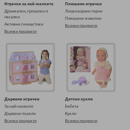
Играчки за най-малките
Плюшени играчки
Дрънкалки, гризалки и
Лицензирани герои
чесалки
Плюшени животни
Активни гимнастики
Всички продукти
Всички продукти
Дървени играчки
Детски кукли
За най-малките
Бебета
Дървени пъзели
Кукли
Всички продукти
Всички продукти