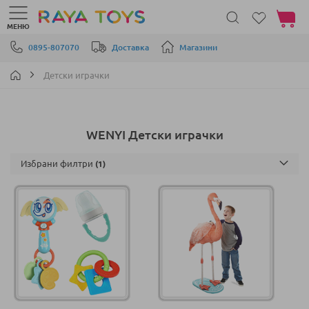
Моята 
МЕНЮ
Прескачане към съдържанието
0895-807070
Доставка
Магазини
Детски играчки
WENYI Детски играчки
Избрани филтри