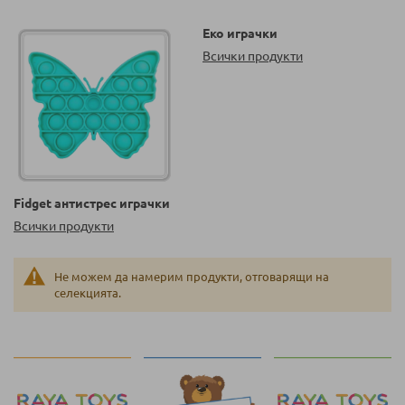
Еко играчки
Всички продукти
Fidget антистрес играчки
Всички продукти
Не можем да намерим продукти, отговарящи на
селекцията.