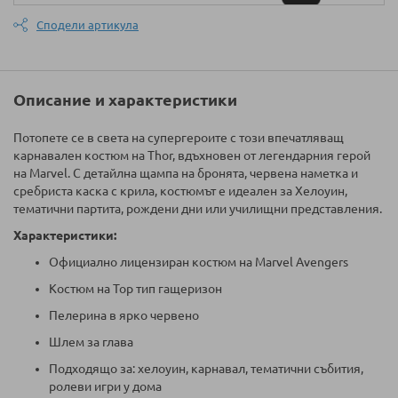
Сподели артикула
Описание и характеристики
Потопете се в света на супергероите с този впечатляващ
карнавален костюм на Thor, вдъхновен от легендарния герой
на Marvel. С детайлна щампа на бронята, червена наметка и
сребриста каска с крила, костюмът е идеален за Хелоуин,
тематични партита, рождени дни или училищни представления.
Характеристики:
Официално лицензиран костюм на Marvel Avengers
Костюм на Тор тип гащеризон
Пелерина в ярко червено
Шлем за глава
Подходящо за: хелоуин, карнавал, тематични събития,
ролеви игри у дома