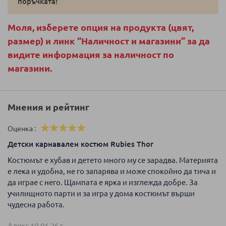
поръчката!
Моля, изберете опция на продукта (цвят,
размер) и линк “Наличност и магазини” за да
видите информация за наличност по
магазини.
Мнения и рейтинг
Оценка
100%
Детски карнавален костюм Rubies Thor
Костюмът е хубав и детето много му се зарадва. Материята
е лека и удобна, не го запарява и може спокойно да тича и
да играе с него. Щампата е ярка и изглежда добре. За
училищното парти и за игра у дома костюмът върши
чудесна работа.
Алекс
10.01.26 г.