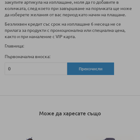
закупите артикула на изплащане, моля да го добавите в
количката, след което при завършване на поръчката ще може
да изберете желания от вас период като начин на плащане.
Безлихвен кредит със срок на изплащане 6 месеца не се
прилага за продукти с промоционална или специална цена,
както и при намаление с VIP карта.
Главница:
Първоначална вноска:
Преизчисли
Може да харесате също