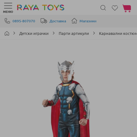
Моята 
МЕНЮ
Прескачане към съдържанието
0895-807070
Доставка
Магазини
Детски играчки
Парти артикули
Карнавални костюм
Преминете
към
края
на
галерията
на
изображенията