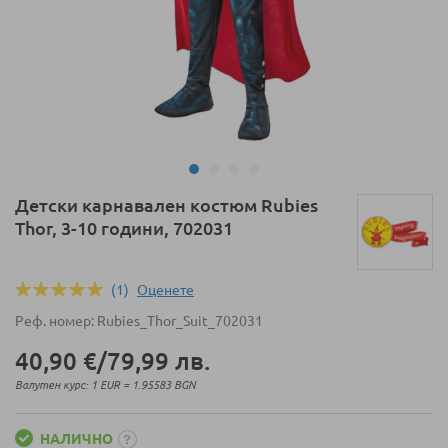
Преминете
Детски карнавален костюм Rubies
към
Thor, 3-10 години, 702031
началото
на
галерия
(1)
Оценeте
Оценка:
със
100
100
% of
Реф. номер
Rubies_Thor_Suit_702031
снимки
40,90 €
/
79,99 лв.
Валутен курс: 1 EUR = 1.95583 BGN
НАЛИЧНО