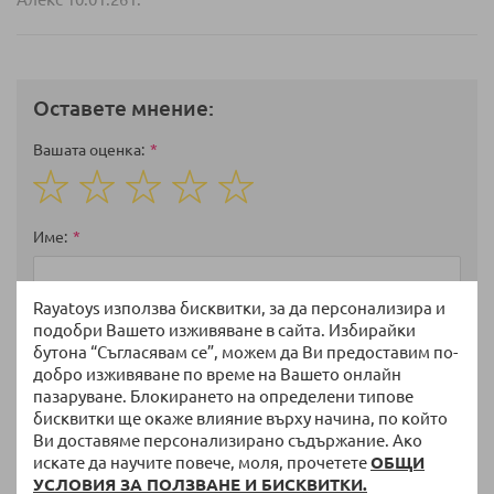
Оставете мнение:
Вашата оценка
1
2
3
4
5
star
stars
stars
stars
stars
Име
Rayatoys използва бисквитки, за да персонализира и
подобри Вашето изживяване в сайта. Избирайки
Избрани артикули
бутона “Съгласявам се”, можем да Ви предоставим по-
добро изживяване по време на Вашето онлайн
пазаруване. Блокирането на определени типове
бисквитки ще окаже влияние върху начина, по който
Мнение
Ви доставяме персонализирано съдържание. Ако
искате да научите повече, моля, прочетете
ОБЩИ
УСЛОВИЯ ЗА ПОЛЗВАНЕ И БИСКВИТКИ.