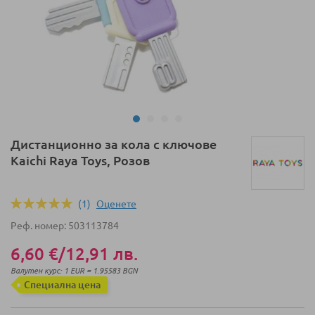
Преминете
Дистанционно за кола с ключове
към
Kaichi Raya Toys, Розов
началото
на
галерия
(1)
Оценeте
Оценка:
със
100
100
% of
Реф. номер
503113784
снимки
6,60 €
/
12,91 лв.
Валутен курс: 1 EUR = 1.95583 BGN
Специална цена