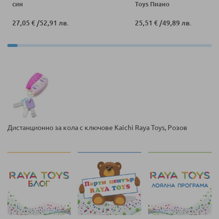
син
Toys Пиано
27,05 €
/
52,91 лв.
25,51 €
/
49,89 лв.
Дистанционно за кола с ключове Kaichi Raya Toys, Розов