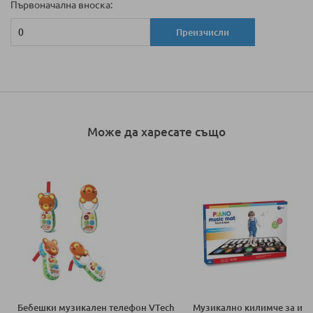
Първоначална вноска:
Преизчисли
Може да харесате също
Бебешки музикален телефон VTech
Mузикално килимче за игр