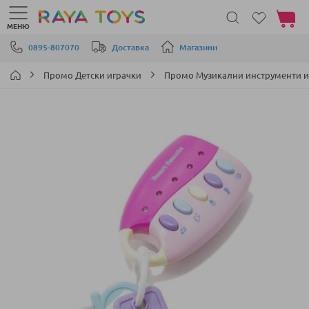
Моята 
МЕНЮ
Прескачане към съдържанието
0895-807070
Доставка
Магазини
Промо Детски играчки
Промо Музикални инструменти и
Преминете
към
края
на
галерията
на
изображенията