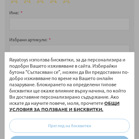
1
2
3
4
5
star
stars
stars
stars
stars
Име
Избрани артикули
Rayatoys използва бисквитки, за да персонализира и
подобри Вашето изживяване в сайта. Избирайки
Мнение
бутона “Съгласявам се”, можем да Ви предоставим по-
добро изживяване по време на Вашето онлайн
пазаруване. Блокирането на определени типове
бисквитки ще окаже влияние върху начина, по който
Ви доставяме персонализирано съдържание. Ако
искате да научите повече, моля, прочетете
ОБЩИ
УСЛОВИЯ ЗА ПОЛЗВАНЕ И БИСКВИТКИ.
Преглед на бисквитки
Изпратете