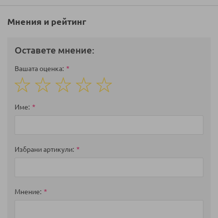
Мнения и рейтинг
Оставете мнение:
Вашата оценка
1
2
3
4
5
star
stars
stars
stars
stars
Име
Избрани артикули
Мнение