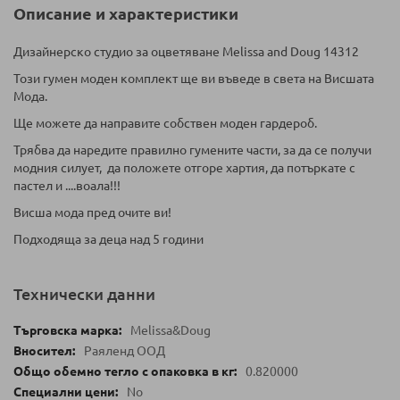
Описание и характеристики
Дизайнерско студио за оцветяване Melissa and Doug 14312
Този гумен моден комплект ще ви въведе в света на Висшата
Мода.
Ще можете да направите собствен моден гардероб.
Трябва да наредите правилно гумените части, за да се получи
модния силует, да положете отгоре хартия, да потъркате с
пастел и ....воала!!!
Висша мода пред очите ви!
Подходяща за деца над 5 години
Технически данни
Melissa&Doug
Раяленд ООД
0.820000
No