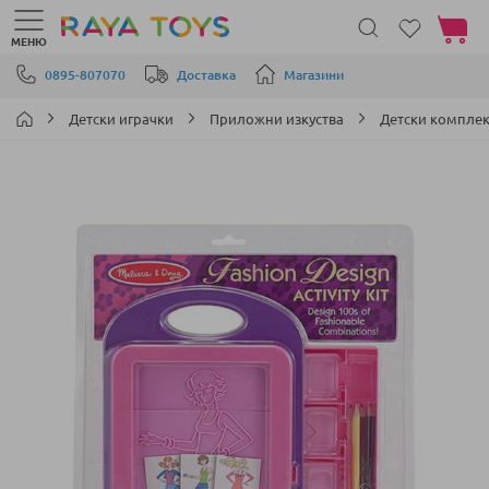
Моята 
МЕНЮ
Прескачане към съдържанието
0895-807070
Доставка
Магазини
Детски играчки
Приложни изкуства
Детски комплек
Преминете
към
края
на
галерията
на
изображенията