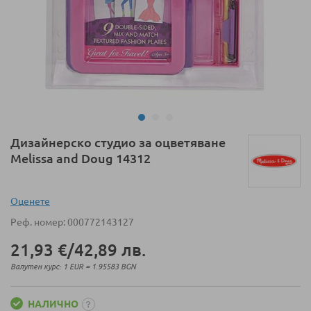
Преминете
Дизайнерско студио за оцветяване
към
Melissa and Doug 14312
началото
на
галерия
Оценeте
със
Реф. номер
000772143127
снимки
21,93 €
/
42,89 лв.
Валутен курс: 1 EUR = 1.95583 BGN
НАЛИЧНО