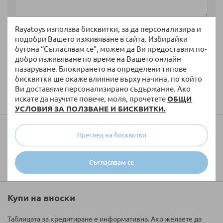
Rayatoys използва бисквитки, за да персонализира и
подобри Вашето изживяване в сайта. Избирайки
бутона “Съгласявам се”, можем да Ви предоставим по-
добро изживяване по време на Вашето онлайн
пазаруване. Блокирането на определени типове
бисквитки ще окаже влияние върху начина, по който
Изпратете
Ви доставяме персонализирано съдържание. Ако
искате да научите повече, моля, прочетете
ОБЩИ
УСЛОВИЯ ЗА ПОЛЗВАНЕ И БИСКВИТКИ.
Колко ще струва доставката?
Преглед на бисквитки
Съгласявам се
Купи на вноски
Таблицата за кредитиране е информативна. Ако желаете да