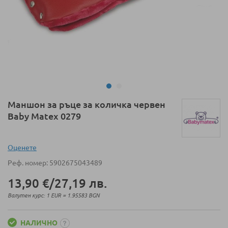
Преминете
Маншон за ръце за количка червен
към
Baby Matex 0279
началото
на
галерия
Оценeте
със
Реф. номер
5902675043489
снимки
13,90 €
/
27,19 лв.
Валутен курс: 1 EUR = 1.95583 BGN
НАЛИЧНО