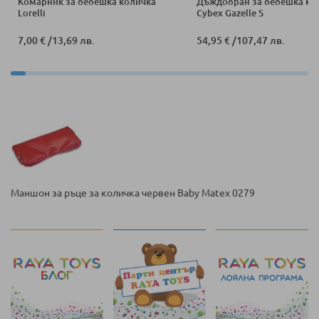
Комарник за бебешка количка
Дъждобран за бебешка ко
Lorelli
Cybex Gazelle S
7,00 €
/
13,69 лв.
54,95 €
/
107,47 лв.
Маншон за ръце за количка червен Baby Matex 0279