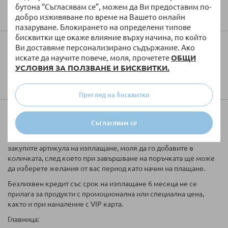
Изпратете
бутона “Съгласявам се”, можем да Ви предоставим по-
добро изживяване по време на Вашето онлайн
пазаруване. Блокирането на определени типове
бисквитки ще окаже влияние върху начина, по който
Колко ще струва доставката?
Ви доставяме персонализирано съдържание. Ако
искате да научите повече, моля, прочетете
ОБЩИ
УСЛОВИЯ ЗА ПОЛЗВАНЕ И БИСКВИТКИ.
Преглед на бисквитки
Купи на вноски
Съгласявам се
Таблицата за кредитиране е информативна. Ако желаете да
закупите артикула на изплащане, моля да го добавите в
количката, след което при завършване на поръчката ще може
да изберете желания от вас период като начин на плащане.
Безлихвен кредит със срок на изплащане 6 месеца не се
прилага за продукти с промоционална или специална цена,
както и при намаление с VIP карта.
Главница: