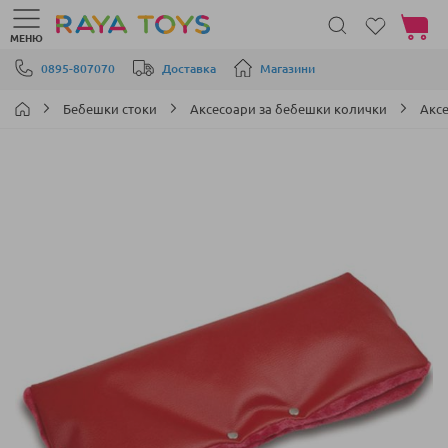
Моята 
МЕНЮ
Прескачане към съдържанието
0895-807070
Доставка
Магазини
Бебешки стоки
Аксесоари за бебешки колички
Акс
Преминете
към
края
на
галерията
на
изображенията