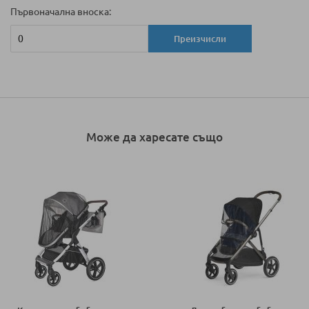
Първоначална вноска:
Преизчисли
Може да харесате също