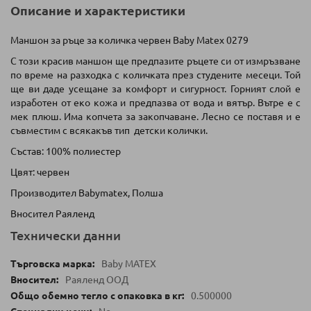
Описание и характеристики
Маншон за ръце за количка червен Baby Matex 0279
С този красив маншон ще предпазите ръцете си от измръзване
по време на разходка с количката през студените месеци. Той
ще ви даде усещане за комфорт и сигурност. Горният слой е
изработен от еко кожа и предпазва от вода и вятър. Вътре е с
мек плюш. Има копчета за закопчаване. Лесно се поставя и е
съвместим с всякакъв тип детски колички.
Състав: 100% полиестер
Цвят: червен
Производител Babymatex, Полша
Вносител Раяленд
Технически данни
Baby MATEX
Раяленд ООД
0.500000