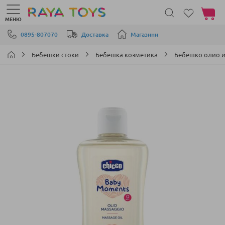
Моята 
МЕНЮ
Прескачане към съдържанието
0895-807070
Доставка
Магазини
Бебешки стоки
Бебешка козметика
Бебешко олио и
Преминете
към
края
на
галерията
на
изображенията