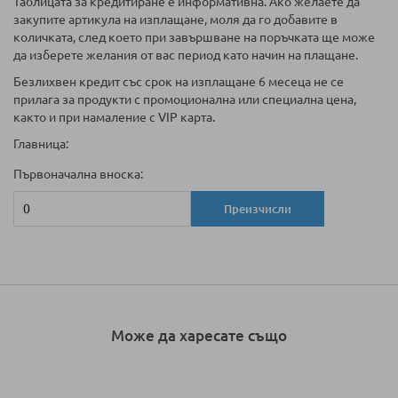
Таблицата за кредитиране е информативна. Ако желаете да
закупите артикула на изплащане, моля да го добавите в
количката, след което при завършване на поръчката ще може
да изберете желания от вас период като начин на плащане.
Безлихвен кредит със срок на изплащане 6 месеца не се
прилага за продукти с промоционална или специална цена,
както и при намаление с VIP карта.
Главница:
Първоначална вноска:
Преизчисли
Може да харесате също