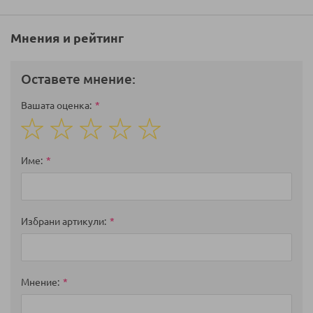
Мнения и рейтинг
Оставете мнение:
Вашата оценка
1
2
3
4
5
star
stars
stars
stars
stars
Име
Избрани артикули
Мнение