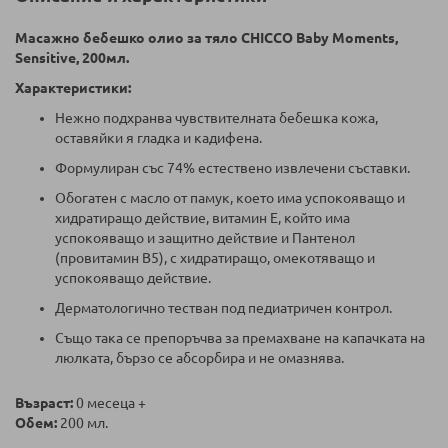
Масажно бебешко олио за тяло CHICCO Baby Moments,
Sensitive, 200мл.
Характеристики:
Нежно подхранва чувствителната бебешка кожа,
оставяйки я гладка и кадифена.
Формулиран със 74% естествено извлечени съставки.
Обогатен с масло от памук, което има успокояващо и
хидратиращо действие, витамин Е, който има
успокояващо и защитно действие и Пантенол
(провитамин B5), с хидратиращо, омекотяващо и
успокояващо действие.
Дерматологично тестван под педиатричен контрол.
Също така се препоръчва за премахване на капачката на
люлката, бързо се абсорбира и не омазнява.
Възраст:
0 месеца +
Обем:
200 мл.