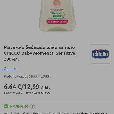
Преминете
Масажно бебешко олио за тяло
към
CHICCO Baby Moments, Sensitive,
началото
200мл.
на
галерия
Оценeте
със
Реф. номер
8058664129331
снимки
6,64 €
/
12,99 лв.
Валутен курс: 1 EUR = 1.95583 BGN
НАЛИЧНО
Поръчай онлайн с доставка до адрес или офис на куриер -