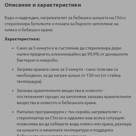
Описание и характеристики
Бърз и надежден, нагревателят за бебешки шишета на Chico
стерилизира бутилките и помага за бързото затопляне на
мляко и бебешки храни.
Характеристики:
Само за 5 минути е в състояние да стерилизира дори
малки предмети, елиминирайки до 99,9% от домашните
бактерии и микроби.
Загрява храната само за 3 минути - само толкова са
необходими, за да загрее шише от 150 мл (от стайна
темпераура).
Запазва хранителните вещества в млякото -
постепенният процес на затопляне запазва хранителните
вещества в млякото и бебешката храна.
Напълно програмируем с тъч скрийн, нагревателят +
стерилизатор на Chicoo е идеален във всяка ситуация:
позволява ви да изберете вида мляко или храна, размера
на шишето и началната температура и поддържа