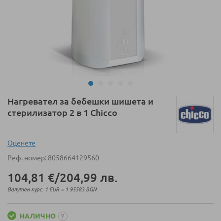
Преминете
Нагревател за бебешки шишета и
към
стерилизатор 2 в 1 Chicco
началото
на
галерия
Оценeте
със
Реф. номер
8058664129560
снимки
104,81 €
/
204,99 лв.
Валутен курс: 1 EUR = 1.95583 BGN
НАЛИЧНО