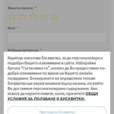
Вашата оценка
1
2
3
4
5
star
stars
stars
stars
stars
Име
Избрани артикули
Rayatoys използва бисквитки, за да персонализира и
подобри Вашето изживяване в сайта. Избирайки
бутона “Съгласявам се”, можем да Ви предоставим по-
Мнение
добро изживяване по време на Вашето онлайн
пазаруване. Блокирането на определени типове
бисквитки ще окаже влияние върху начина, по който
Ви доставяме персонализирано съдържание. Ако
искате да научите повече, моля, прочетете
ОБЩИ
УСЛОВИЯ ЗА ПОЛЗВАНЕ И БИСКВИТКИ.
Преглед на бисквитки