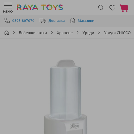
Моята 
МЕНЮ
Прескачане към съдържанието
0895-807070
Доставка
Магазини
Бебешки стоки
Хранене
Уреди
Уреди CHICCO
Преминете
към
края
на
галерията
на
изображенията