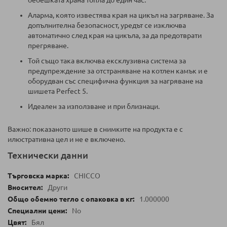
бебешката храна топла до един час.
Аларма, която известява края на цикъл на загряване. За
допълнителна безопасност, уредът се изключва
автоматично след края на цикъла, за да предотврати
прегряване.
Той също така включва ексклузивна система за
предупреждение за отстраняване на котлен камък и е
оборудван със специфична функция за нагряване на
шишета Perfect 5.
Идеален за използване и при близнаци.
Важно: показаното шише в снимките на продукта е с
илюстративна цел и не е включено.
Технически данни
CHICCO
Други
1.000000
No
Бял