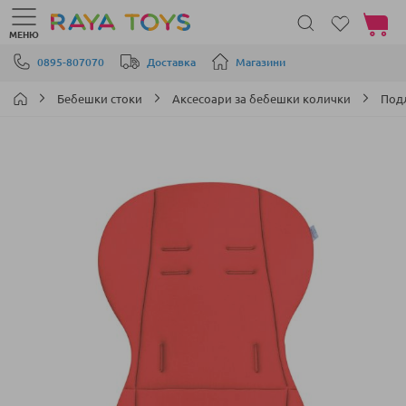
Моята 
МЕНЮ
Прескачане към съдържанието
0895-807070
Доставка
Магазини
Бебешки стоки
Аксесоари за бебешки колички
Подл
Преминете
към
края
на
галерията
на
изображенията