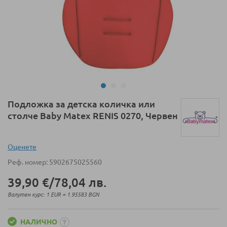
Преминете
Подложка за детска количка или
към
столче Baby Matex RENIS 0270, Червен
началото
на
галерия
Оценeте
със
Реф. номер
5902675025560
снимки
39,90 €
/
78,04 лв.
Валутен курс: 1 EUR = 1.95583 BGN
НАЛИЧНО