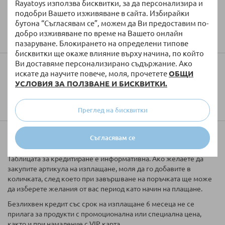
Rayatoys използва бисквитки, за да персонализира и
подобри Вашето изживяване в сайта. Избирайки
бутона “Съгласявам се”, можем да Ви предоставим по-
Изпратете
добро изживяване по време на Вашето онлайн
пазаруване. Блокирането на определени типове
бисквитки ще окаже влияние върху начина, по който
Ви доставяме персонализирано съдържание. Ако
Колко ще струва доставката?
искате да научите повече, моля, прочетете
ОБЩИ
УСЛОВИЯ ЗА ПОЛЗВАНЕ И БИСКВИТКИ.
Преглед на бисквитки
Купи на вноски
Съгласявам се
Таблицата за кредитиране е информативна. Ако желаете да
закупите артикула на изплащане, моля да го добавите в
количката, след което при завършване на поръчката ще може
да изберете желания от вас период като начин на плащане.
Безлихвен кредит със срок на изплащане 6 месеца не се
прилага за продукти с промоционална или специална цена,
както и при намаление с VIP карта.