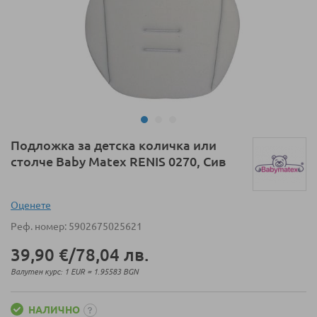
Преминете
Подложка за детска количка или
към
столче Baby Matex RENIS 0270, Сив
началото
на
галерия
Оценeте
със
Реф. номер
5902675025621
снимки
39,90 €
/
78,04 лв.
Валутен курс: 1 EUR = 1.95583 BGN
НАЛИЧНО