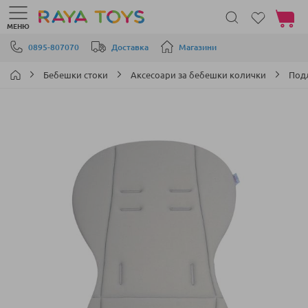
Моята 
МЕНЮ
Прескачане към съдържанието
0895-807070
Доставка
Магазини
Бебешки стоки
Аксесоари за бебешки колички
Подл
Преминете
към
края
на
галерията
на
изображенията