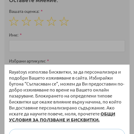
Оставете мнение:
Вашата оценка
1
2
3
4
5
star
stars
stars
stars
stars
Име
Избрани артикули
Rayatoys използва бисквитки, за да персонализира и
подобри Вашето изживяване в сайта. Избирайки
бутона “Съгласявам се”, можем да Ви предоставим по-
Мнение
добро изживяване по време на Вашето онлайн
пазаруване. Блокирането на определени типове
бисквитки ще окаже влияние върху начина, по който
Ви доставяме персонализирано съдържание. Ако
искате да научите повече, моля, прочетете
ОБЩИ
УСЛОВИЯ ЗА ПОЛЗВАНЕ И БИСКВИТКИ.