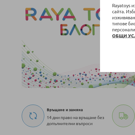
Rayatoys 
сайта. Из
изживяван
типове би
персонали
ОБЩИ УС
Връщане и замяна
14 дни право на връщане без
допълнителни въпроси