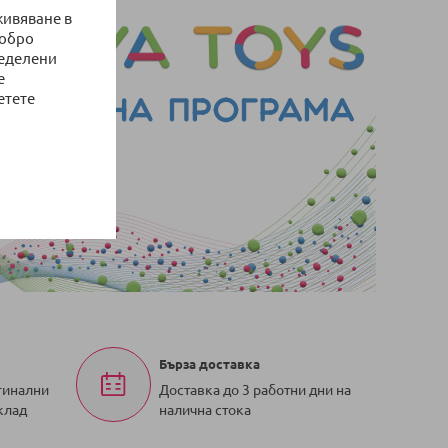
живяване в
добро
ределени
е
етете
Бърза доставка
гинални
Доставка до 3 работни дни на
клад
налична стока