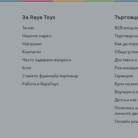
За Raya Toys
Търговц
За нас
B2B вход з
Нашите марки
Търговци н
Магазини
Как да пор
Контакти
Общи усло
Често задавани въпроси
Доставка и
Блог
Рекламаци
Станете франчайз партньор
Гаранция
Работа в RayaToys
Купи на вн
Ваучери и 
Детски кът
Политика з
личните да
Онлайн реш