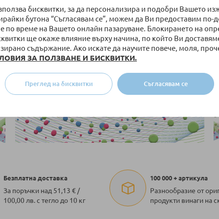
използва бисквитки, за да персонализира и подобри Вашето из
бирайки бутона “Съгласявам се”, можем да Ви предоставим по-
е по време на Вашето онлайн пазаруване. Блокирането на оп
сквитки ще окаже влияние върху начина, по който Ви доставям
зирано съдържание. Ако искате да научите повече, моля, проч
ЛОВИЯ ЗА ПОЛЗВАНЕ И БИСКВИТКИ.
Преглед на бисквитки
Съгласявам се
Безплатна доставка
100 000 + артикула
За поръчки над 51,13 € /
Разнообразие от ори
100,00 лв. с тегло до 10 кг
продукти винаги на с