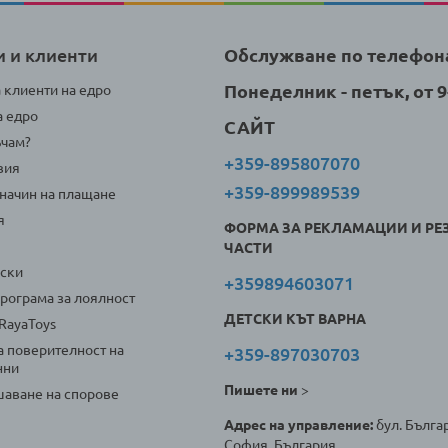
и и клиенти
Обслужване по телефон
Понеделник - петък, от 9-
а клиенти на едро
а едро
САЙТ
ъчам?
+359-895807070
вия
+359-899989539
 начин на плащане
я
ФОРМА ЗА РЕКЛАМАЦИИ И РЕ
ЧАСТИ
оски
+359894603071
програма за лоялност
ДЕТСКИ КЪТ ВАРНА
 RayaToys
а поверителност на
+359-897030703
нни
Пишете ни
>
аване на спорове
Адрес на управление:
бул. Българ
София, България