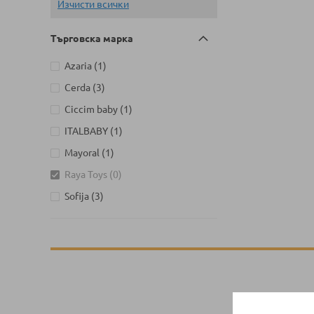
Изчисти всички
Търговска марка
артикул
Azaria
1
артикули
Cerda
3
артикул
Ciccim baby
1
артикул
ITALBABY
1
артикул
Mayoral
1
артикули
Raya Toys
0
артикули
Sofija
3