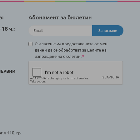
а:
Абонамент за бюлетин
18 ч.:
Записване
Съгласен съм предоставените от мен
данни да се обработват за целите на
изпращане на бюлетин.
ЗЕРВНИ
ия 110, гр.