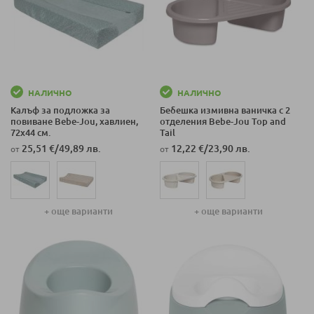
НАЛИЧНО
НАЛИЧНО
Калъф за подложка за
Бебешка измивна ваничка с 2
повиване Bеbе-Jou, хавлиен,
отделения Bеbе-Jou Top and
72х44 см.
Tail
25,51 €
/
49,89 лв.
12,22 €
/
23,90 лв.
от
от
+ още варианти
+ още варианти