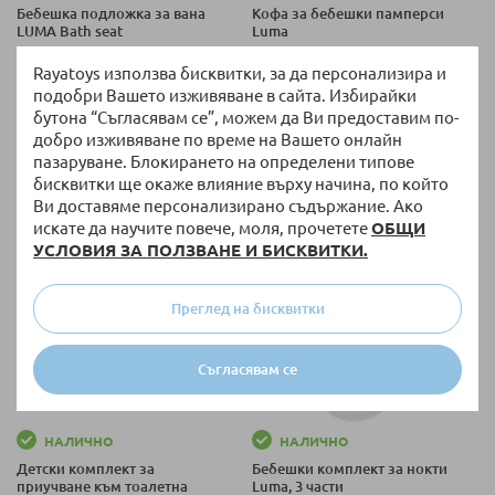
Бебешка подложка за вана
Кофа за бебешки памперси
LUMA Bath seat
Luma
Rayatoys използва бисквитки, за да персонализира и
20,40 €
/
39,90 лв.
15,29 €
/
29,90 лв.
от
подобри Вашето изживяване в сайта. Избирайки
бутона “Съгласявам се”, можем да Ви предоставим по-
добро изживяване по време на Вашето онлайн
пазаруване. Блокирането на определени типове
+ още варианти
+ още варианти
бисквитки ще окаже влияние върху начина, по който
Ви доставяме персонализирано съдържание. Ако
искате да научите повече, моля, прочетете
ОБЩИ
УСЛОВИЯ ЗА ПОЛЗВАНЕ И БИСКВИТКИ.
Преглед на бисквитки
Съгласявам се
НАЛИЧНО
НАЛИЧНО
Детски комплект за
Бебешки комплект за нокти
приучване към тоалетна
Luma, 3 части