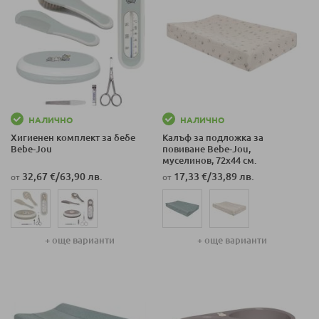
НАЛИЧНО
НАЛИЧНО
Хигиенен комплект за бебе
Калъф за подложка за
Bеbе-Jou
повиване Bеbе-Jou,
муселинов, 72х44 см.
32,67 €
/
63,90 лв.
17,33 €
/
33,89 лв.
от
от
+ още варианти
+ още варианти