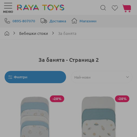
Моята 
МЕНЮ
Прескачане към съдържанието
0895-807070
Доставка
Магазини
Бебешки стоки
За банята
За банята - Страница 2
Филтри
-20%
-20%