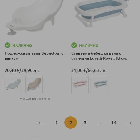
НАЛИЧНО
НАЛИЧНО
Подложка за вана Bеbе-Jou, с
Сгъваема бебешка вана с
вакуум
оттичане Lorelli Royal, 83 см.
20,40 €
/
39,90 лв.
31,00 €
/
60,63 лв.
+ още варианти
Страница
Страница
В
Страница
Страница
1
2
3
...
14
момента