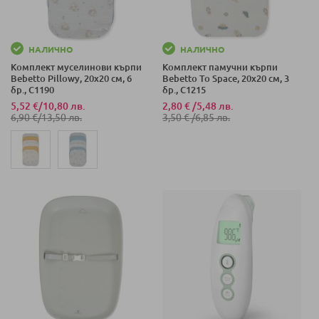
НАЛИЧНО
НАЛИЧНО
Комплект муселинови кърпи
Комплект памучни кърпи
Bebetto Pillowy, 20х20 см, 6
Bebetto To Space, 20х20 см, 3
бр., C1190
бр., C1215
5,52 €
/
10,80 лв.
2,80 €
/
5,48 лв.
6,90 €
/
13,50 лв.
3,50 €
/
6,85 лв.