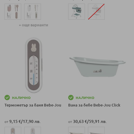
+ още варианти
НАЛИЧНО
НАЛИЧНО
Термометър за баня Bеbе-Jou
Вана за бебе Bеbе-Jou Click
9,15 €
/
17,90 лв.
30,63 €
/
59,91 лв.
от
от