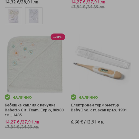
14,32 €
/
28,01 лв.
14,27 €
/
27,91 лв.
17,84 €
/
34,89 лв.
-20%
НАЛИЧНО
НАЛИЧНО
Бебешка хавлия с качулка
Електронен термометър
Bebetto Girl Team, Екрю, 80х80
BabyОno, с гъвкав връх, 1901
см., H485
14,27 €
/
27,91 лв.
6,60 €
/
12,91 лв.
17,84 €
/
34,89 лв.