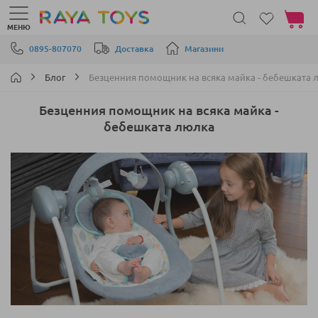
Моята 
МЕНЮ
Прескачане към съдържанието
0895-807070
Доставка
Магазини
Блог
Безценния помощник на всяка майка - бебешката 
Безценния помощник на всяка майка -
бебешката люлка