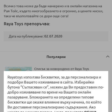
Всичко това може да бъде намерено и в онлайн магазина на
Рая Тойс, където многообразието е огромно, а цените ниски,
така че възползвайте се дори още сега!
Raya Toys препоръчва:
Дата на публикуване:
02.07.2020
Популярни
Списък за новородено от Raya Toys
Rayatoys използва бисквитки, за да персонализира и
подобри Вашето изживяване в сайта. Избирайки
29/05/2023
бутона “Съгласявам се”, можем да Ви предоставим по-
добро изживяване по време на Вашето онлайн
пазаруване. Блокирането на определени типове
Как се играят карти Уно?
бисквитки ще окаже влияние върху начина, по който
Ви доставяме персонализирано съдържание. Ако