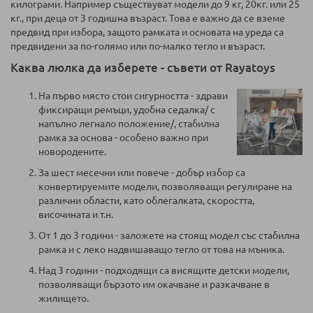
килограми. Например съществуват модели до 9 кг, 20кг. или 25
кг., при деца от 3 годишна възраст. Това е важно да се вземе
предвид при избора, защото рамката и основата на уреда са
предвидени за по-голямо или по-малко тегло и възраст.
Каква люлка да изберете - съвети от Rayatoys
На първо място стои сигурността - здрави
фиксиращи ремъци, удобна седалка/ с
напълно легнало положение/, стабилна
рамка за основа - особено важно при
новородените.
За шест месечни или повече - добър избор са
конвертируемите модели, позволяващи регулиране на
различни области, като облегалката, скоростта,
височината и т.н.
От 1 до 3 години - заложете на стоящ модел със стабилна
рамка и с леко надвишаващо тегло от това на мъника.
Над 3 години - подходящи са висящите детски модели,
позволяващи бързото им окачване и разкачване в
жилището.