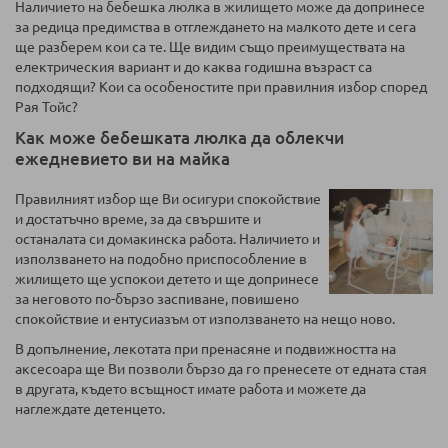
Наличието на бебешка люлка в жилището може да допринесе
за редица предимства в отглеждането на малкото дете и сега
ще разберем кои са те. Ще видим също преимуществата на
електрическия вариант и до каква годишна възраст са
подходящи? Кои са особеностите при правилния избор според
Рая Тойс?
Как може бебешката люлка да облекчи
ежедневието ви на майка
Правилният избор ще Ви осигури спокойствие
и достатъчно време, за да свършите и
останалата си домакинска работа. Наличието и
използването на подобно приспособление в
жилището ще успокои детето и ще допринесе
за неговото по-бързо заспиване, повишено
спокойствие и ентусиазъм от използването на нещо ново.
В допълнение, лекотата при пренасяне и подвижността на
аксесоара ще Ви позволи бързо да го пренесете от едната стая
в другата, където всъщност имате работа и можете да
наглеждате детенцето.