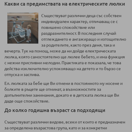
Какви са предимствата на електрическите люлки
Съществуват различни деца със собствен
индивидуален характер, отличаващ се с
повишено спокойствие или
раздразнителност. В последния случай
отглеждането е ангажиращо и изтощително
за родителите, както през деня, така и
вечерта. Тук на помощ, може да ни дойде електрическата
люлка, която самостоятелно ще люлее бебето, и има функция
с нежни приспивни мелодии. Практиката е показала, че това
действа изключително успокояващо на детето и то бързо се
отпуска и заспива.
Ел. люлката за бебе ще Ви отмени в постоянното му носене и
болките в ръцете ще отминат, а възможностите за
допълнителни занимания, докато е в детската люлка ще Ви
даде още спокойствие.
До колко годишна възраст са подходящи
Съществуват различни видове, всеки от които е предназначен
за определена възрастова група, като и за конкретни