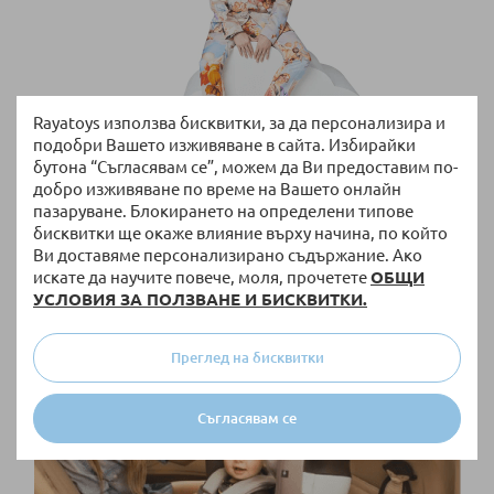
Rayatoys използва бисквитки, за да персонализира и
подобри Вашето изживяване в сайта. Избирайки
бутона “Съгласявам се”, можем да Ви предоставим по-
добро изживяване по време на Вашето онлайн
Колекция „Ангелчета” на Jeremy Scott
пазаруване. Блокирането на определени типове
бисквитки ще окаже влияние върху начина, по който
14.09.2018
Ви доставяме персонализирано съдържание. Ако
искате да научите повече, моля, прочетете
ОБЩИ
Прочетете повече
УСЛОВИЯ ЗА ПОЛЗВАНЕ И БИСКВИТКИ.
Преглед на бисквитки
Съгласявам се