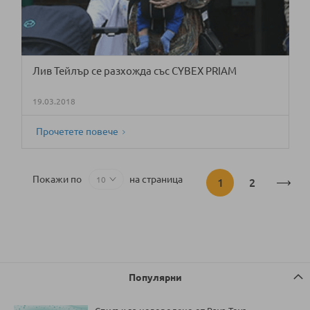
Лив Тейлър се разхожда със CYBEX PRIAM
19.03.2018
Прочетете повече
Страница
Покажи по
на страница
В
Страница
1
2
момента
четете
страница
Популярни