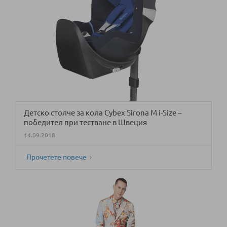
Детско столче за кола Cybex Sirona M i-Size –
победител при тестване в Швеция
14.09.2018
Прочетете повече