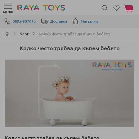
Моята 
МЕНЮ
Прескачане към съдържанието
0895-807070
Доставка
Магазини
Блог
Колко често трябва да къпем бебето
Колко често трябва да къпем бебето
Колко често трябва да къпем бебето