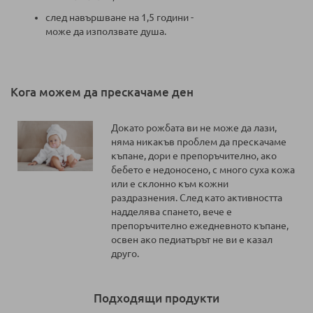
след навършване на 1,5 години -
може да използвате душа.
Кога можем да прескачаме ден
Докато рожбата ви не може да лази,
няма никакъв проблем да прескачаме
къпане, дори е препоръчително, ако
бебето е недоносено, с много суха кожа
или е склонно към кожни
раздразнения. След като активността
надделява спането, вече е
препоръчително ежедневното къпане,
освен ако педиатърът не ви е казал
друго.
Подходящи продукти