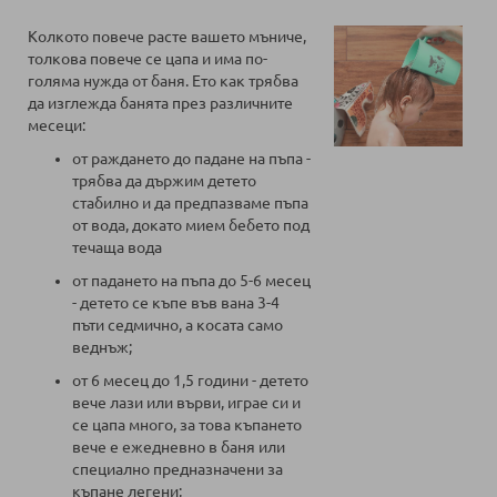
Колкото повече расте вашето мъниче,
толкова повече се цапа и има по-
голяма нужда от баня. Ето как трябва
да изглежда банята през различните
месеци:
от раждането до падане на пъпа -
трябва да държим детето
стабилно и да предпазваме пъпа
от вода, докато мием бебето под
течаща вода
от падането на пъпа до 5-6 месец
- детето се къпе във вана 3-4
пъти седмично, а косата само
веднъж;
от 6 месец до 1,5 години - детето
вече лази или върви, играе си и
се цапа много, за това къпането
вече е ежедневно в баня или
специално предназначени за
къпане легени;