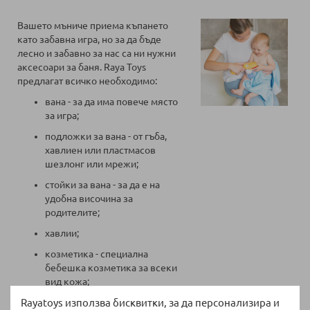
Вашето мъниче приема къпането
като забавна игра, но за да бъде
лесно и забавно за нас са ни нужни
аксесоари за баня. Raya Toys
предлагат всичко необходимо:
вана - за да има повече място
за игра;
подложки за вана - от гъба,
хавлиен или пластмасов
шезлонг или мрежи;
стойки за вана - за да е на
удобна височина за
родителите;
хавлии;
козметика - специална
бебешка козметика за всеки
вид кожа;
Rayatoys използва бисквитки, за да персонализира и
термометри - за да сте сигурни,