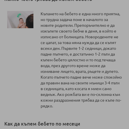
Къпането на бебето е една много приятна,
но трудна задача поне в началото за
новите родители. Препоръчително е да
изкъпете своето бебче в деня, в който е
изписано от болницата. Новородените не
се цапат, за това няма нужда да се къпят
всеки ден. Първите 1-2 седмици, докато
падне пъпчето, е достатъчно 1-2 пъти да
къпем бебето цялостно и то под течаща
вода, през другото време може да
измиваме лицето, врата, ръцете и дупето.
Когато пъпчето падне вече може спокойно
да правим вана на своите мъници 3-4 пъти
в седмицата, като косата я мием само
веднъж. Ако рожбата ви е по-склонна към
кожни раздразнения трябва да се къпе по-
рядко.
Как да къпем бебето по месеци