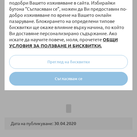
подобри Вашето изживяване в сайта. Избирайки
че водата е с идеалната
бутона “Съгласявам се”, можем да Ви предоставим по-
температура - 35-37 градуса;
добро изживяване по време на Вашето онлайн
играчки за баня.
пазаруване. Блокирането на определени типове
бисквитки ще окаже влияние върху начина, по който
Ви доставяме персонализирано съдържание. Ако
искате да научите повече, моля, прочетете
ОБЩИ
Съветите на Raya Toys за правилно захващане
УСЛОВИЯ ЗА ПОЛЗВАНЕ И БИСКВИТКИ.
Много е важно първите седмици да не поливате пряко пъпчето,
Преглед на бисквитки
за това е важно как ще държите детето си, ако малко го
намокрите не е фатално, но не трябва да остава вода в него, за
да не се възпали. Хванете детето здраво и поливайте върху
Съгласявам се
гърба. След като вече използвате вана се доверете на някой от
видовете подложки, но никога не оставяйте детето без надзор.
Дата на публикуване:
30.04.2020