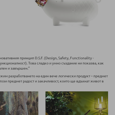
вативния принцип D.S.F. (Design, Safety, Functionality -
ункционалност). Това сладко и умно създание ни показва, как
ален и завършен.”
ължим разработването на един вече логически продукт – предмет
 този предмет радост и закачливост, които ще вдъхнат живот в