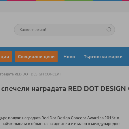
Търсене
оции
Специални цени
Ново
Търговски марки
аградата RED DOT DESIGN CONCEPT
 спечели наградата RED DOT DESIG
рс получи наградата Red Dot Design Concept Award за 2016г. в
е най-желаната в областта на идеите и е еталон в международно