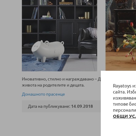
Иновативно, стилно и награждавано – Домашното прасенц
живота на родителите и децата.
Rayatoys 
сайта. Из
Домашното прасенце
изживяван
типове би
Дата на публикуване:
14.09.2018
персонали
ОБЩИ УС