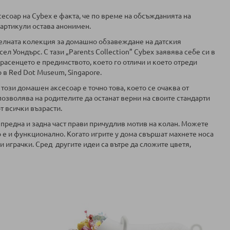
есоар на Cybex е факта, че по време на обсъжданията на
артикули остава анонимен.
елната колекция за домашно обзавеждане на датския
л Уондърс. С тази „Parents Collection” Cybex заявява себе си в
расенцето е предимството, което го отличи и което отреди
 в Red Dot Museum, Singapore.
ози домашен аксесоар е точно това, което се очаква от
позволява на родителите да останат верни на своите стандарти
от всички възрасти.
 предна и задна част прави причудлив мотив на колан. Можете
то е и функционално. Когато игрите у дома свършат махнете носа
и играчки. Сред другите идеи са вътре да сложите цветя,