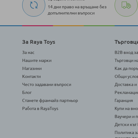
14 дни право на връщане без
допълнителни въпроси
За Raya Toys
Търговц
За нас
B2B вход з
Нашите марки
Търговци н
Магазини
Как да пор
Контакти
Общи усло
Често задавани въпроси
Доставка и
Блог
Рекламаци
Станете франчайз партньор
Гаранция
Работа в RayaToys
Купи на вн
Ваучери и 
Детски кът
Политика з
личните да