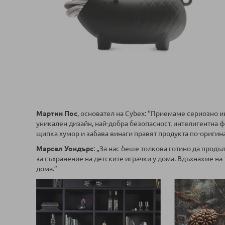
Мартин Пос
, основател на Cybex: “Приемаме сериозно ино
уникален дизайн, най-добра безопасност, интелигентна ф
щипка хумор и забава винаги правят продукта по-оригин
Марсел Уондърс
: „За нас беше толкова готино да прод
за съхранение на детските играчки у дома. Вдъхнахме на
дома.”