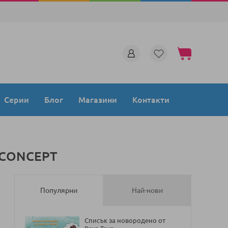
Моята количка
Серии
Блог
Магазини
Контакти
N CONCEPT
Популярни
Най-нови
Списък за новородено от