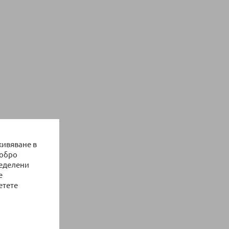
живяване в
добро
ределени
е
етете