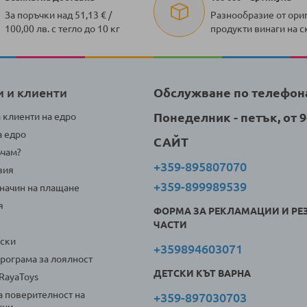
За поръчки над 51,13 € /
Разнообразие от ори
100,00 лв. с тегло до 10 кг
продукти винаги на с
и и клиенти
Обслужване по телефон
Понеделник - петък, от 9-
а клиенти на едро
а едро
САЙТ
ъчам?
+359-895807070
вия
+359-899989539
 начин на плащане
я
ФОРМА ЗА РЕКЛАМАЦИИ И РЕ
ЧАСТИ
оски
+359894603071
програма за лоялност
ДЕТСКИ КЪТ ВАРНА
 RayaToys
а поверителност на
+359-897030703
нни