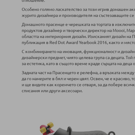
отношение.
Особено голямо ласкателство за този игрив домашен акс
журито дизайнера и производителя на състезаващите се 
Домашното прасенце е черешката на тортата в изключит
продуктов дизайнер и творчески директор на Moooi, Марсе
областта на интериорния дизайн. Изисканият дизайн на П
публикация в Red Dot Award Yearbook 2016, както и място
С комбинирането на иновация, функционалност и дизайн т
дизайнерски предмет, чиято целева група са децата. Той 
за естетика, като в същото време краде сърцата на деца 
Задната част на Прасенцето е релефна, а връзката между
да го намерите в бял и черен цвят. Освен, че е красиво, 
и ще видите как коремчето се отваря, за да побере всичк
списания или други аксесоари.