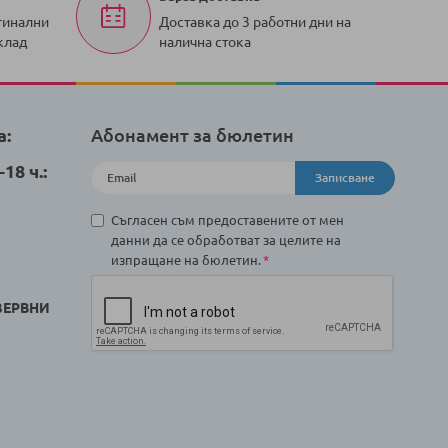
гинални
Доставка до 3 работни дни на
клад
налична стока
а:
Абонамент за бюлетин
18 ч.:
Записване
Съгласен съм предоставените от мен
данни да се обработват за целите на
изпращане на бюлетин.
ЗЕРВНИ