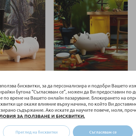
е е домашен аксесоар - култова класика, която се вписва в
използва бисквитки, за да персонализира и подобри Вашето из
бирайки бутона “Съгласявам се”, можем да Ви предоставим по-
е по време на Вашето онлайн пазаруване. Блокирането на оп
сквитки ще окаже влияние върху начина, по който Ви доставям
зирано съдържание. Ако искате да научите повече, моля, проч
ЛОВИЯ ЗА ПОЛЗВАНЕ И БИСКВИТКИ.
Преглед на бисквитки
Съгласявам се