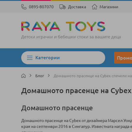
0895-807070
Доставка
Магазини
Категории
Пром
Блог
Домашното прасенце на Cybex спечели н
Домашното прасенце на Cybex
Домашното прасенце
Домашното прасенце на Cybex от дизайнера Марсел Уондъ
края на септември 2016 в Сингапур. Известната награда 