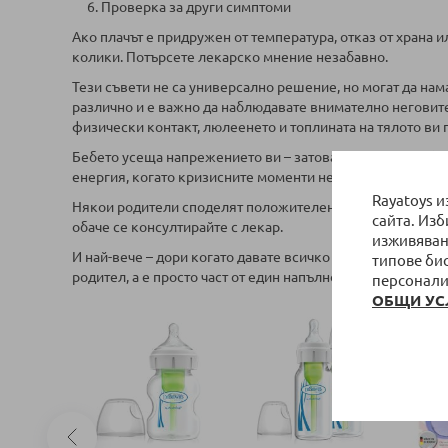
6. Проверка за други симптоми
Ако плачът е придружен от температура, отказ от храна 
колики. Потърсете лекарско мнение незабавно.
Тези съвети не са универсално решение, но могат да нам
различно и е важно да наблюдавате внимателно неговите
физически контакт, люлеенето и топлината на тялото ви
Бебето усеща напрежението ви – затова, дишайте дълбоко
енергия, когато кризисните моменти не спират.
Rayatoys 
Някои родители споделят положителен ефект от чай с копъ
сайта. Из
обаче се консултирайте с лекар.
изживяван
И най-вече – дори когато давате всичко от себе си, поня
типове би
родител, а е просто част от един напълно нормален етап, 
персонали
ОБЩИ УС