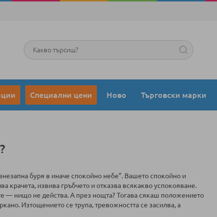
Търсене
оции
Специални цени
Ново
Търговски марки
?
внезапна буря в иначе спокойно небе”. Вашето спокойно и
ва крачета, извива гръбчето и отказва всякакво успокояване.
ете — нищо не действа. А през нощта? Тогава сякаш положението
ркано. Изтощението се трупа, тревожността се засилва, а