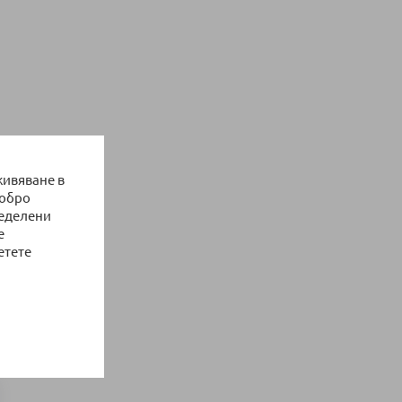
живяване в
добро
ределени
е
етете