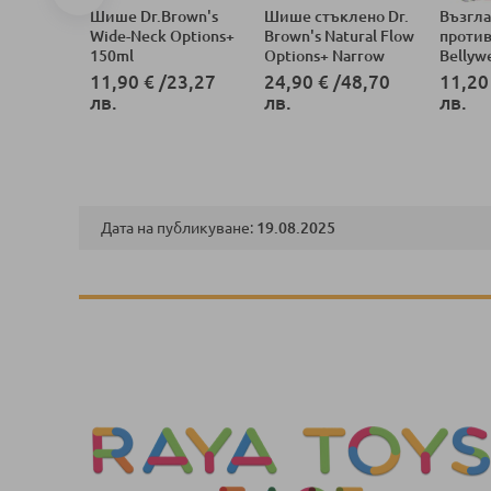
чка
Шише Dr.Brown's
Шише стъклено Dr.
Възгл
ики Sevi
Wide-Neck Options+
Brown's Natural Flow
против
ешови
150ml
Options+ Narrow
Bellywe
Мече
2бр. 120 ml
19,89
11,90 €
/
23,27
24,90 €
/
48,70
11,20
лв.
лв.
лв.
Дата на публикуване:
19.08.2025