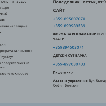
Понеделник - петък, от 9-
а клиенти на едро
а едро
САЙТ
ъчам?
+359-895807070
вия
+359-899989539
 начин на плащане
я
ФОРМА ЗА РЕКЛАМАЦИИ И РЕ
ЧАСТИ
оски
+359894603071
програма за лоялност
ДЕТСКИ КЪТ ВАРНА
 RayaToys
а поверителност на
+359-897030703
нни
Пишете ни
>
аване на спорове
Адрес на управление:
бул. Българ
София, България