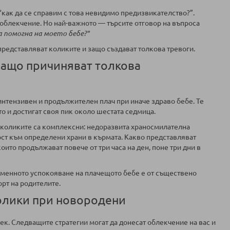
“как да се справим с това невидимо предизвикателство?”.
 облекчение. Но най-важното — търсите отговор на въпроса
а помогна на моето бебе?"
представляват коликите и защо създават толкова тревоги.
защо причиняват толкова
с интензивен и продължителен плач при иначе здраво бебе. Те
о и достигат своя пик около шестата седмица.
 коликите са комплексни: недоразвита храносмилателна
ост към определени храни в кърмата. Какво представляват
оито продължават повече от три часа на ден, поне три дни в
ременното успокояване на плачещото бебе е от съществено
рт на родителите.
колики при новородени
ек. Следващите стратегии могат да донесат облекчение на вас и