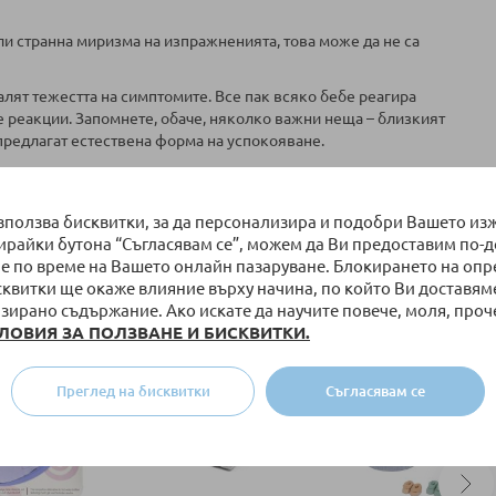
или странна миризма на изпражненията, това може да не са
алят тежестта на симптомите. Все пак всяко бебе реагира
 реакции. Запомнете, обаче, няколко важни неща – близкият
 предлагат естествена форма на успокояване.
, вземете си кратка пауза, ако е възможно, и се върнете с нова
използва бисквитки, за да персонализира и подобри Вашето из
р или чай от лайка (за кърмачката, не за самото бебе). Винаги
бирайки бутона “Съгласявам се”, можем да Ви предоставим по-
е по време на Вашето онлайн пазаруване. Блокирането на оп
кога успокояване не настъпва веднага. Това не ви прави лош
сквитки ще окаже влияние върху начина, по който Ви доставям
който, рано или късно, ще отмине.
зирано съдържание. Ако искате да научите повече, моля, проч
ЛОВИЯ ЗА ПОЛЗВАНЕ И БИСКВИТКИ.
Преглед на бисквитки
Съгласявам се