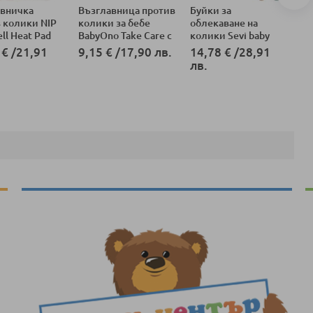
авничка
Възглавница против
Буйки за
Въ
 колики NIP
колики за бебе
облекаване на
пр
ll Heat Pad
BabyOno Take Care с
колики Sevi baby
ba
черешови костилки
ко
 €
/
21,91
9,15 €
/
17,90 лв.
14,78 €
/
28,91
11
и лавандула, 796
лв.
лв