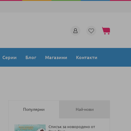
Моята количка
Серии
Блог
Магазини
Контакти
Популярни
Най-нови
Списък за новородено от