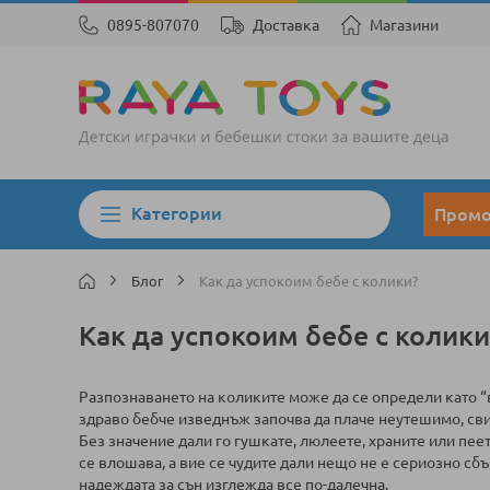
0895-807070
Доставка
Магазини
Категории
Пром
Блог
Как да успокоим бебе с колики?
Как да успокоим бебе с колики
Разпознаването на коликите може да се определи като “
здраво бебче изведнъж започва да плаче неутешимо, сви
Без значение дали го гушкате, люлеете, храните или пе
се влошава, а вие се чудите дали нещо не е сериозно сбъ
надеждата за сън изглежда все по-далечна.