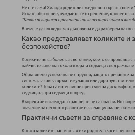
Не сте сами! Хиляди родители ежедневно търсят съвети 
Искате обяснение, нуждаете се от решение, копнеете за
"Какво всъщност причинява този неспирен плач и как д
Време е да погледнем в дълбочина и да разберем какво 
Какво представляват коликите и 
безпокойство?
Коликите не са болест, а състояние, което се проявява 
най-често започват около втората седмица след ражданет
Обикновено успокояване е трудно, защото причините за
система, газове, свръхстимулация или дори чувствителн
коликите? Това са интензивни пристъпи на дискомфорт, к
седмицата, три седмици подред.
Въпреки че изглеждат страшни, те не са опасни. Но нав
значение за неговото развитие и за емоционалния комфо
Практични съвети за справяне с 
Когато коликите настъпят, всеки родител търси спешно л