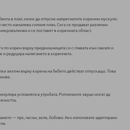
обвита в плат, може да отпусне напрегнатите коремни мускули.
 често намалява силния плач. Сега се продават различни
 микровълнова и се поставят в коремната област.
го по корем върху предмишницата си с главата към лакътя и
ве и редуцира налягането в коремчето.
ки зехтин върху корема на бебето действат отпускащо. Това
азове.
имулира условията в утробата. Ритмичните звуци могат да
жността.
ането — лук, чесън, зеле, бобови. Ако използвате адаптирано
ла.