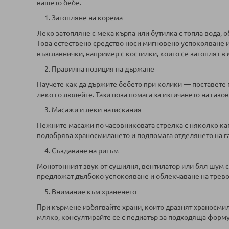
вашето бебе.
1. Затопляне на корема
Леко затопляне с мека кърпа или бутилка с топла вода, 
Това естествено средство носи мигновено успокояване и
възглавнички, например с костилки, които се затоплят в
2. Правилна позиция на държане
Научете как да държите бебето при колики — поставете 
леко го люлейте. Тази поза помага за изтичането на газо
3. Масажи и леки натискания
Нежните масажи по часовниковата стрелка с няколко кап
подобрява храносмилането и подпомага отделянето на г
4. Създаване на ритъм
Монотонният звук от сушилня, вентилатор или бял шум с
предложат дълбоко успокояване и облекчаване на трево
5. Внимание към храненето
При кърмене избягвайте храни, които дразнят храносмил
мляко, консултирайте се с педиатър за подходяща форму