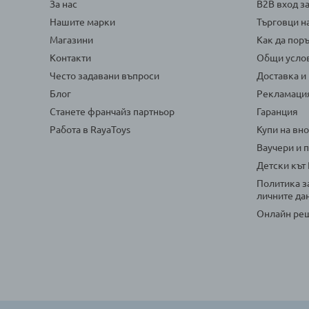
За нас
B2B вход з
Нашите марки
Търговци н
Магазини
Как да пор
Контакти
Общи усло
Често задавани въпроси
Доставка и
Блог
Рекламаци
Станете франчайз партньор
Гаранция
Работа в RayaToys
Купи на вн
Ваучери и 
Детски кът
Политика з
личните да
Онлайн реш