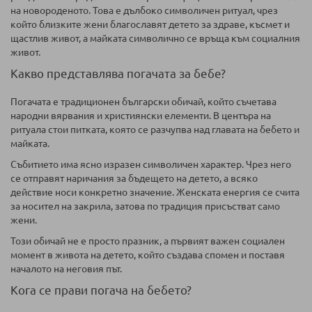
на новороденото. Това е дълбоко символичен ритуал, чрез
който близките жени благославят детето за здраве, късмет и
щастлив живот, а майката символично се връща към социалния
живот.
Какво представлява погачата за бебе?
Погачата е традиционен български обичай, който съчетава
народни вярвания и християнски елементи. В центъра на
ритуала стои питката, която се разчупва над главата на бебето и
майката.
Събитието има ясно изразен символичен характер. Чрез него
се отправят наричания за бъдещето на детето, а всяко
действие носи конкретно значение. Женската енергия се счита
за носител на закрила, затова по традиция присъстват само
жени.
Този обичай не е просто празник, а първият важен социален
момент в живота на детето, който създава спомен и поставя
началото на неговия път.
Кога се прави погача на бебето?