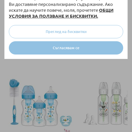
Ви доставяме персонализирано съдържание. Ако
Погачата за бебе е повече от ритуал – тя е първият празник,
искате да научите повече, моля, прочетете
ОБЩИ
изпълнен с обич, надежда и благословии. Съчетаването на
УСЛОВИЯ ЗА ПОЛЗВАНЕ И БИСКВИТКИ.
традиция, символика и личен стил прави събитието
незабравимо както за семейството, така и за всички
присъстващи.
Преглед на бисквитки
Ние от Raya Toys ви пожелаваме да организирате първият
Съгласявам се
празник на детете си по ваш вкус и съобразено с вашите
желания, за да бъде денят запомнящ се.