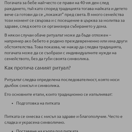
Погачата за бебе най-често се прави на 40-ия ден след
раждането, тъй като според традицията тогава майката и детето
вече са готови да се „покажат“ пред света. В много семейства
този момент се свързва и с посещение в църква за молитва за
здраве, след което се организира събирането у дома.
В някои случаи обаче ритуалът може да бъде отложен –
например ако бебето е родено преждевременно или има други
обстоятелства. Това показва, че макар да следва традицията,
погачата може да се съобрази с индивидуалните нужди на
семейството, без да губи своята символика.
Как протича самият ритуал?
Ритуалът следва определена последователност, която носи
дълбок смисъл и символика.
Ето основните етапи, които традиционно се изпълняват:
Подготовка на питката
Питката се омесва с мисъл за здраве и благополучие. Често е
сладка и украсена символично.
Поставяне на кърпа под питката