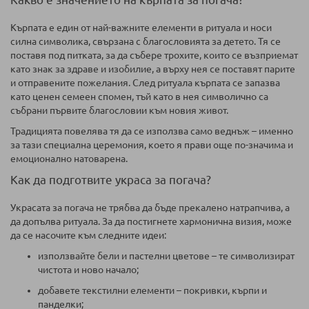
Кърпата е един от най-важните елементи в ритуала и носи
силна символика, свързана с благословията за детето. Тя се
поставя под питката, за да събере трохите, които се възприемат
като знак за здраве и изобилие, а върху нея се поставят парите
и отправените пожелания. След ритуала кърпата се запазва
като ценен семеен спомен, тъй като в нея символично са
събрани първите благословии към новия живот.
Традицията повелява тя да се използва само веднъж – именно
за тази специална церемония, което я прави още по-значима и
емоционално натоварена.
Как да подготвите украса за погача?
Украсата за погача не трябва да бъде прекалено натрапчива, а
да допълва ритуала. За да постигнете хармонична визия, може
да се насочите към следните идеи:
използвайте бели и пастелни цветове – те символизират
чистота и ново начало;
добавете текстилни елементи – покривки, кърпи и
панделки;