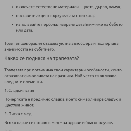
включете естествени материали – цветя, дърво, памук;
поставете акцент върху масата с питката;
използвайте персонализирани детайли – име на бебето
или дата.
Този тип декорация създава уютна атмосфера и подчертава
значимостта на събитието.
Какво се поднася на трапезата?
Трапезата при погача има свои характерни особености, които
отразяват символиката на празника. Най-често тя включва
следните елементи:
1. Сладки ястия
Почерпката е предимно сладка, което символизира сладък и
щастлив живот.
2. Питка с мед
Всяко парче се потапя в мед – за здраве и благополучие.