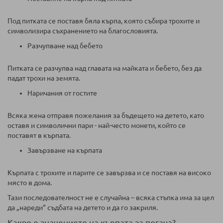
Под питката се поставя бяла кърпа, която събира трохите и
символизира съхранението на благословията.
Разчупване над бебето
Питката се разчупва над главата на майката и бебето, без да
падат трохи на земята.
Наричания от гостите
Всяка жена отправя пожелания за бъдещето на детето, като
оставя и символични пари - най-често монети, който се
поставят в кърпата.
Завързване на кърпата
Кърпата с трохите и парите се завързва и се поставя на високо
място в дома.
Тази последователност не е случайна – всяка стъпка има за цел
да „нареди“ съдбата на детето и да го закриля.
Какво е значението на кърпата за погача?