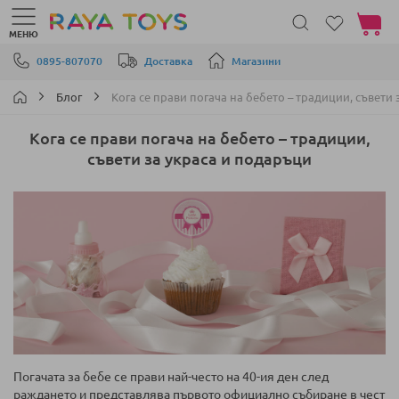
Моята 
МЕНЮ
Прескачане към съдържанието
0895-807070
Доставка
Магазини
Блог
Кога се прави пoгача на бебето – традиции, съвети
Кога се прави пoгача на бебето – традиции,
съвети за украса и подаръци
Погачата за бебе се прави най-често на 40-ия ден след
раждането и представлява първото официално събиране в чест