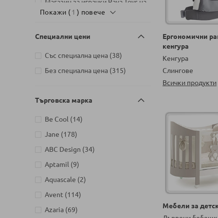
Магазин за играчки Raya Toys на
артикули
Покажи (
бул. България 110, София
1
) повече
2
Бебешки магазин Raya Baby
Специални цени
Ергономични ра
Premium на бул. България 110,
кенгура
артикули
София
264
артикули
Със специална цена
38
Кенгура
Детски магазин на Шипченски
артикули
Без специална цена
315
Слингове
проход 18, Гео Милев, София
артикули
Всички продукти
99
Детски магазин на бул. Черни
Търговска марка
артикули
връх 26, София
187
артикули
Be Cool
14
Детски магазин на ул.
Йерусалим, бл. 47В, жк. Младост
артикули
Jane
178
артикули
1
104
артикули
ABC Design
34
артикули
Aptamil
9
артикули
Aquascale
2
артикули
Avent
114
Мебели за детск
артикули
Azaria
69
Дървени бебешк