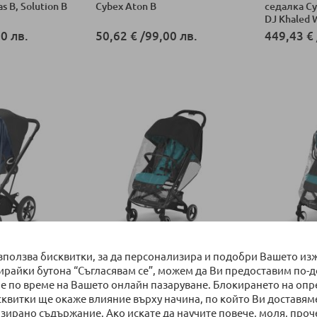
s B, Solution B
Cybex Aton B
седалка Cy
DJ Khaled 
0 лв.
50,62 €
/
99,00 лв.
449,43 €
ка
Добави в количка
Добави в к
НАЛИЧНО
НАЛИЧ
използва бисквитки, за да персонализира и подобри Вашето из
x за Talos S
Дъждобран за бебешка
Дъждобран
бирайки бутона “Съгласявам се”, можем да Ви предоставим по-
количка Cybex Beezy
количка Cy
е по време на Вашето онлайн пазаруване. Блокирането на оп
сквитки ще окаже влияние върху начина, по който Ви доставям
0 лв.
54,95 €
/
107,47 лв.
54,95 €
/
зирано съдържание. Ако искате да научите повече, моля, проч