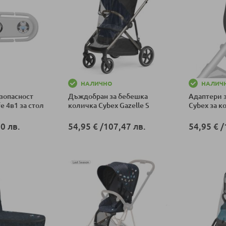
НАЛИЧНО
НАЛИЧ
зопасност
Дъждобран за бебешка
Адаптери з
e 4в1 за стол
количка Cybex Gazelle S
Cybex за к
0 лв.
54,95 €
/
107,47 лв.
54,95 €
/
ка
Добави в количка
Добави в к