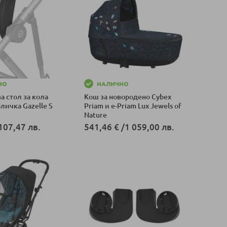
НО
НАЛИЧНО
а стол за кола
Кош за новородено Cybex
оличка Gazelle S
Priam и e-Priam Lux Jewels of
Nature
107,47 лв.
541,46 €
/
1 059,00 лв.
оличка
Добави в количка