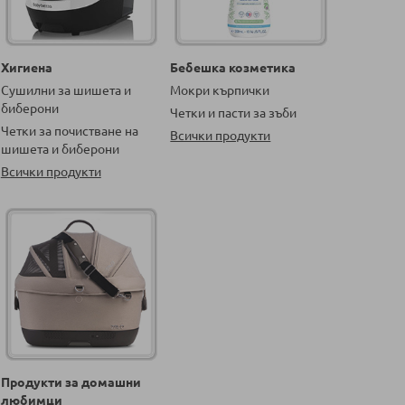
Хигиена
Бебешка козметика
Сушилни за шишета и
Мокри кърпички
биберони
Четки и пасти за зъби
Четки за почистване на
Всички продукти
шишета и биберони
Всички продукти
Продукти за домашни
любимци