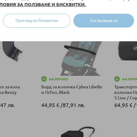
ЛОВИЯ ЗА ПОЛЗВАНЕ И БИСКВИТКИ.
ка
Добави в количка
Добави в к
Преглед на бисквитки
Съгласявам се
НАЛИЧНО
НАЛИЧ
ол за кола
Борд за количка Cybex Libelle
Транспортн
ка Beezy
и Orfeo, Black
количка Or
S Line / Co
47 лв.
44,95 €
/
87,91 лв.
64,95 €
/
ка
Добави в количка
Добави в к