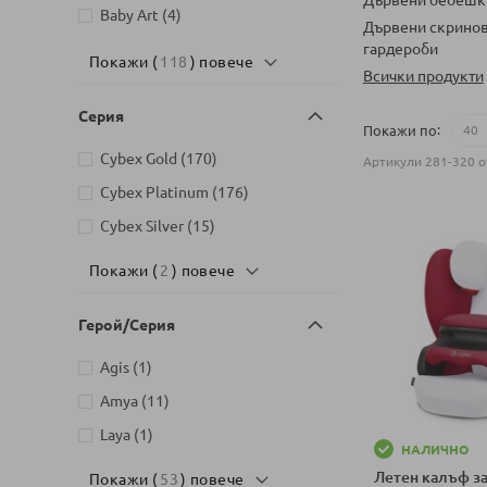
артикули
Baby Art
4
Дървени скринов
артикули
гардероби
Baby Brezza
10
Покажи (
118
) повече
Всички продукти
артикули
Baby ITALIA
4
артикули
Серия
Baby MATEX
333
Покажи по
артикули
Baby`s Only
22
артикули
Cybex Gold
170
Артикули
281
-
320
о
артикули
Babybio
77
артикули
Cybex Platinum
176
артикули
Babyhome
8
артикули
Cybex Silver
15
артикули
BabyOno
345
Покажи (
2
) повече
артикули
Bambino Mio
2
артикули
Bebelan
82
Герой/Серия
артикули
Bebetto
158
артикул
Agis
1
артикули
Bebivita
5
артикули
Amya
11
артикули
BIBS
17
артикул
Laya
1
НАЛИЧНО
артикули
Bimbidreams
129
Летен калъф за
Покажи (
53
) повече
артикул