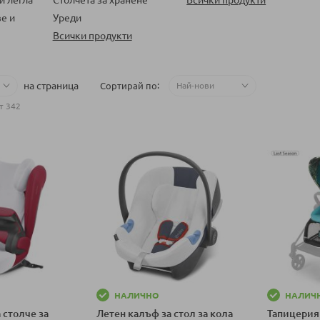
е и
Уреди
Всички продукти
на страница
Сортирай по
т
342
НАЛИЧНО
НАЛИЧ
 столче за
Летен калъф за стол за кола
Тапицерия 