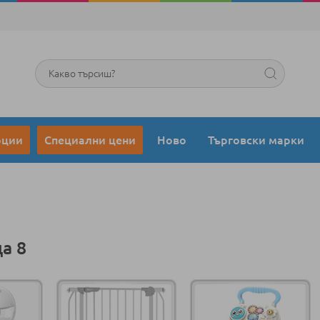
Търсене
оции
Специални цени
Ново
Търговски марки
а 8