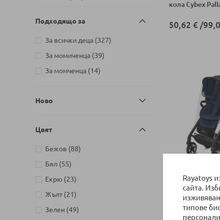
Bio-Oil
1
кола Cybex Palla
артикули
Britax Romer
58
Подходящо за
50,62 €
/
99,0
артикули
Bеbе-Jou
28
артикули
За всички деца
327
Добави в колич
артикули
Cangaroo
252
артикули
За момиченца
39
артикули
Carbotex
22
артикули
За момченца
14
артикул
Carioca
1
артикули
Carriwell
11
Ново
артикули
Cerda
51
артикули
CHICCO
163
Цвят
артикули
Бежов
88
артикули
Бял
55
НАЛИЧНО
Rayatoys 
артикули
Екрю
23
Дъждобран Cybe
сайта. Из
Lux
артикули
Жълт
21
изживяван
типове би
артикули
Зелен
49
50,62 €
/
99,0
персонали