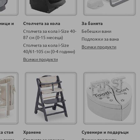
ници и
Столчета за кола
За банята
Столчета за кола i-Size 40-
Бебешки вани
87 см (0-15 месеца)
Подложки за вана
Столчета за кола i-Size
Всички продукти
40/61-105 см (0-4 години)
Всички продукти
а стая
Хранене
Сувенири и подаръци
и легла
Столчета за хранене
Всички продукти