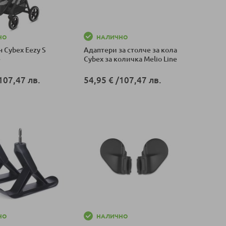
НО
НАЛИЧНО
 Cybex Eezy S
Адаптери за столче за кола
e
Cybex за количка Melio Line
107,47 лв.
54,95 €
/
107,47 лв.
оличка
Добави в количка
НО
НАЛИЧНО