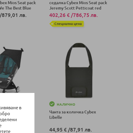
bex Mios Seat pack
седалка Cybex Mios Seat pack
We The Best Blue
Jeremy Scott Petticoat red
dark
/
879,01 лв.
402,26 €
/
786,75 лв.
Специална цена
оличка
Добави в количка
НО
НАЛИЧНО
живяване в
 за бебешка
Чанта за количка Cybex
добро
bex Libelle
Libelle
ределени
е
107,47 лв.
44,95 €
/
87,91 лв.
етете