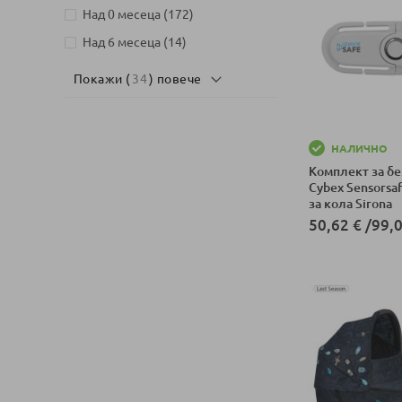
артикули
Над 0 месеца
172
артикули
Над 6 месеца
14
Покажи (
34
) повече
НАЛИЧНО
Комплект за бе
Cybex Sensorsaf
за кола Sirona
50,62 €
/
99,0
Добави в колич