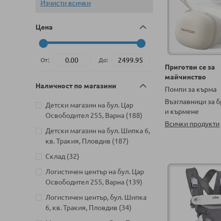
Изчисти всички
Цена
От:
До:
Приготви се за
майчинство
Наличност по магазини
Помпи за кърма
Възглавници за 
Детски магазин на бул. Цар
и кърмене
артикули
Освободител 255, Варна
188
Всички продукти
Детски магазин на бул. Шипка 6,
артикули
кв. Тракия, Пловдив
187
артикули
Склад
32
Логистичен център на бул. Цар
артикули
Освободител 255, Варна
139
Логистичен център, бул. Шипка
артикули
6, кв. Тракия, Пловдив
34