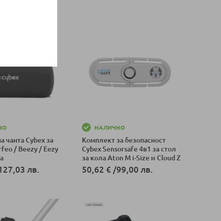
оличка
Добави в количка
НО
НАЛИЧНО
а чанта Cybex за
Комплект за безопасност
feo / Beezy / Eezy
Cybex Sensorsafe 4в1 за стол
ya
за кола Aton M i-Size и Cloud Z
i-Size
127,03 лв.
50,62 €
/
99,00 лв.
оличка
Добави в количка