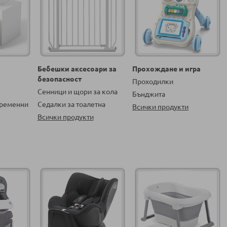
Бебешки аксесоари за
Прохождане и игра
безопасност
Проходилки
Сенници и щори за кола
Бънджита
бременни
Седалки за тоалетна
Всички продукти
Всички продукти