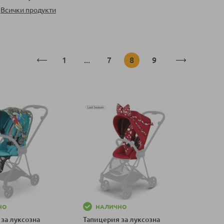
Всички продукти
Страница
Страница
Страница
В момента четете стра
Страница
1
...
7
8
9
НО
НАЛИЧНО
за луксозна
Тапицерия за луксозна