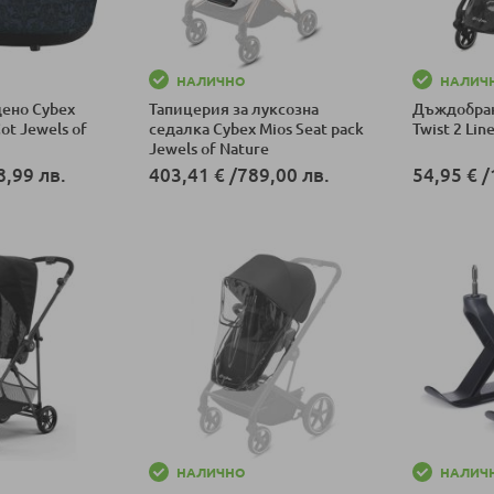
НАЛИЧНО
НАЛИЧ
дено Cybex
Тапицерия за луксозна
Дъждобран
Cot Jewels of
седалка Cybex Mios Seat pack
Twist 2 Lin
Jewels of Nature
8,99 лв.
403,41 €
/
789,00 лв.
54,95 €
/
ка
Добави в количка
Добави в к
НАЛИЧНО
НАЛИЧ