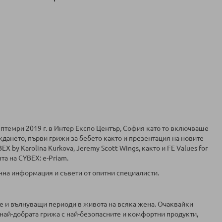
ептемри 2019 г. в Интер Експо Център, София като то включваше
ането, първи грижи за бебето както и презентация на новите
X by Karolina Kurkova, Jeremy Scott Wings, както и FE Values for
та на CYBEX: e-Priam.
енна информация и съвети от опитни специалисти.
е и вълнуващи периоди в живота на всяка жена. Очаквайки
 най-добрата грижа с най-безопасните и комфортни продукти,