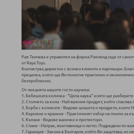
Рая Тенчева е управител на фирма Раяленд още от самот
от Raya Toys.
Контактува директно с всички клиенти и партньори. Благ
преценка, която ще Ви помогне практично и икономично 
безпроблемно.
От лекцията нашите гости научиха:
1. Бебешката количка - “Цяла наука” която ще разберете 
2. Столчето за кола - Най-важния продукт, който спасява
3. Борба с коликите - Видове шишета и продукти, които
4. Кърмене и хранене - Практичният избор на помпи за к
5. Къпане - Видове ванички и протектори.
6. Спане - Матрак, възглавница и легло. Подредени по ва
7. Гаранция - Закона в България, който Ви защитава, но н