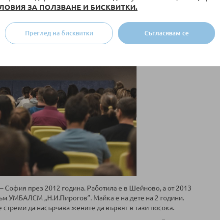
ЛОВИЯ ЗА ПОЛЗВАНЕ И БИСКВИТКИ.
Преглед на бисквитки
Съгласявам се
София през 2012 година. Работила е в Шейново, а от 2013
ъм УМБАЛСМ „Н.И.Пирогов”. Майка е на дете на 2 години.
стреми да насърчава жените да вървят в тази посока.