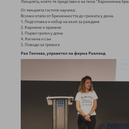
Лекцията, която тя представи е на тема "Хармонична бр
От лекцията гостите научиха:
Всички етапи от бременността до грижата у дома.
1. Подготовка и избор на екип за раждане
2. Кърмене и хранене
3. Първи грижи у дома
4. Хигиена и сън
5. Поводи за тревога
Рая Тенчева, управител на фирма Раяленд