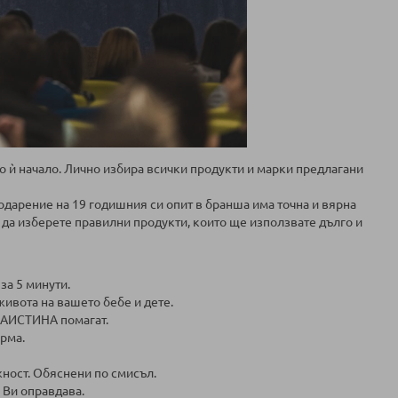
о ѝ начало. Лично избира всички продукти и марки предлагани
одарение на 19 годишния си опит в бранша има точна и вярна
да изберете правилни продукти, които ще използвате дълго и
за 5 минути.
 живота на вашето бебе и дете.
 НАИСТИНА помагат.
ърма.
жност. Обяснени по смисъл.
е Ви оправдава.