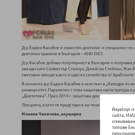
Д-р Енджи Касабие е известен диетолог и специалист по
диетично хранене в България – AND DIET.
Д-р Касабие добива популярност в България и получава д
звезди като Силвестър Сталоун, Джейсън Стейтъм, Жан К
световни звезди както и царски семейства от Арабските
В момента д-р Енджи Касабие е асистент в „Катедра по 
университет. Паралелно с това защитава магистратура и
„Диететика“. През 2014 г. защитава докторантура в Спор
Лекцията, която тя представи е на тема "Здравословното
Rayatoys 
Илияна Чикичева, акушерка
сайта. Из
изживяван
типове би
персонали