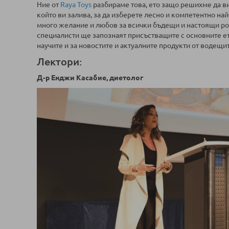
Ние от
Raya Toys
разбираме това, ето защо решихме да ви
който ви залива, за да изберете лесно и компетентно на
много желание и любов за всички бъдещи и настоящи ро
специалисти ще запознаят присъстващите с основните ет
научите и за новостите и актуалните продукти от водещи
Лектори:
Д-р Енджи Касабие, диетолог