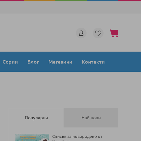
Моята количка
Серии
Блог
Магазини
Контакти
Популярни
Най-нови
Списък за новородено от