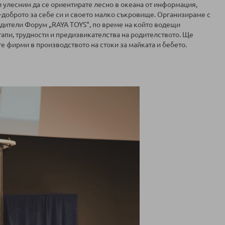
 улесним да се ориентирате лесно в океана от информация,
й-доброто за себе си и своето малко съкровище. Организираме с
дители Форум „RAYA TOYS“, по време на който водещи
апи, трудности и предизвикателства на родителството. Ще
те фирми в производството на стоки за майката и бебето.