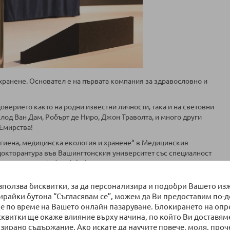
 хранене. Основател е на първата компания за здравословно и
оверието както на родни известни личности, така и на световни
лод Ван Дам, Робърт де Ниро, Джон Траволта, и много други
 Емирства!
хигиена, медицинска екология и хранене“ в Медицинския
 докторантура във Вашингтонския университет със специалност
тна Академия София (PhD).
 хранене по време на бременността".
използва бисквитки, за да персонализира и подобри Вашето из
бирайки бутона “Съгласявам се”, можем да Ви предоставим по-
е по време на Вашето онлайн пазаруване. Блокирането на оп
сквитки ще окаже влияние върху начина, по който Ви доставям
зирано съдържание. Ако искате да научите повече, моля, проч