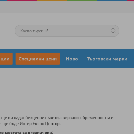
Търсене
оции
Специални цени
Ново
Търговски марки
 ще ви дадат безценни съвети, свързани с бременността и
е ще бъде Интер Експо Център.
то местата са ограничени
: