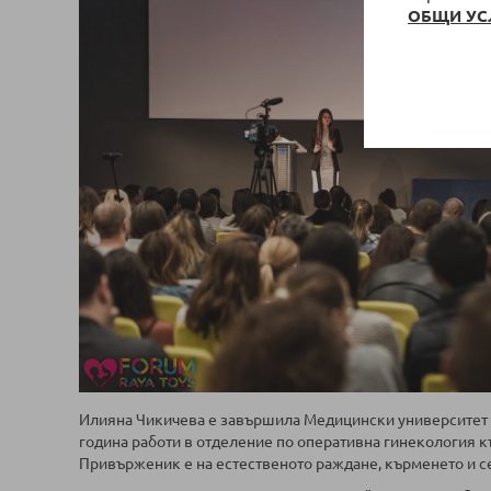
ОБЩИ УС
Илияна Чикичева е завършила Медицински университет – 
година работи в отделение по оперативна гинекология к
Привърженик е на естественото раждане, кърменето и се 